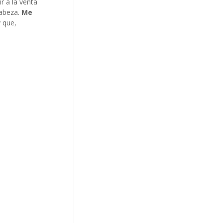
r a la venta
cabeza.
Me
 que,