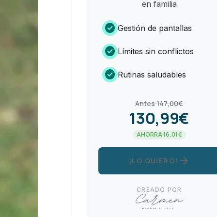
en familia
check_circle
Gestión de pantallas
check_circle
Límites sin conflictos
check_circle
Rutinas saludables
Antes 147,00€
130,99€
AHORRA 16,01€
arrow_forward
¡LO QUIERO!
CREADO POR