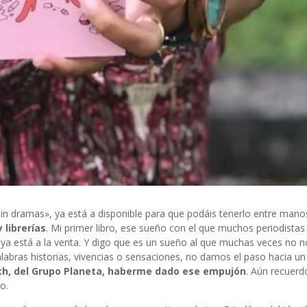
 sin dramas», ya está a disponible para que podáis tenerlo entre mano
 librerías
. Mi primer libro, ese sueño con el que muchos periodistas
 ya está a la venta. Y digo que es un sueño al que muchas veces no n
abras historias, vivencias o sensaciones, no damos el paso hacia un
ith, del Grupo Planeta, haberme dado ese empujón
. Aún recuerd
o.