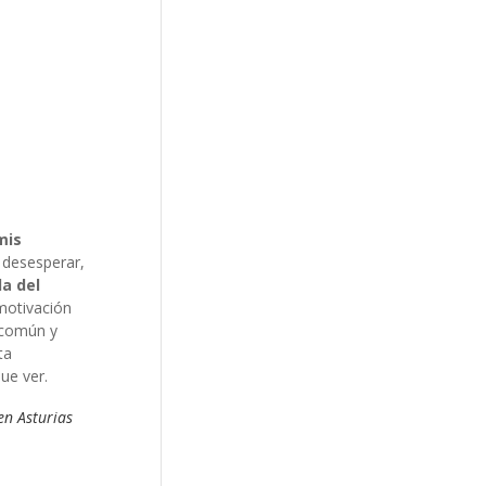
mis
o desesperar,
da del
motivación
o común y
ta
ue ver.
en Asturias