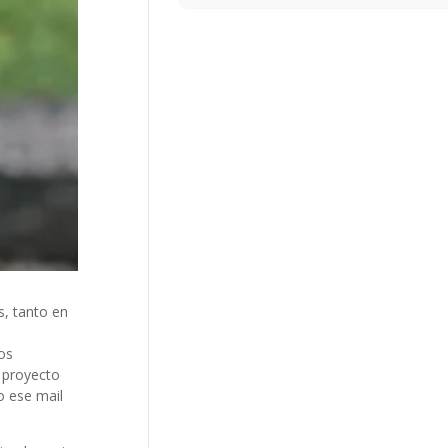
s, tanto en
os
 proyecto
o ese mail