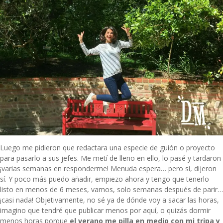
Luego me pidieron que redactara una especie de guión o proyecto
para pasarlo a sus jefes. Me metí de lleno en ello, lo pasé y tardaron
¡varias semanas en responderme! Menuda espera… pero sí, dijeron
sí. Y poco más puedo añadir, empiezo ahora y tengo que tenerlo
listo en menos de 6 meses, vamos, solo semanas después de parir…
¡casi nada! Objetivamente, no sé ya de dónde voy a sacar las horas,
imagino que tendré que publicar menos por aquí, o quizás dormir
menos horas porque
el verano me pilla en medio con mi tripa y