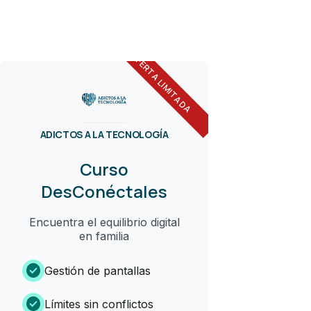
OFERTA LIMITADA
ADICTOS A LA TECNOLOGÍA
Curso
DesConéctales
Encuentra el equilibrio digital
en familia
check_circle
Gestión de pantallas
check_circle
Límites sin conflictos