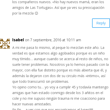
los compañeros nuevos. «No hay nuevos mamá, eran los
amigos de Las Tortugas». Así que ya ves su preocupación
por la mezcla 😉
Reply
Isabel
on 7 septiembre, 2016 at 10:11 am
A mi me pasa lo mismo, al peque lo mezclan este año. La
verdad es que estamos algo agobiados porque es un niño
muy tímido… aunque cuando se acerca al resto de niños, no
suele tener problemas. Nosotros ya lo hemos pasado con la
mayor, con ella fue distinto porque es más abierta que él, y
además la dejaron con dos de su circulo más «intimo», así
que todo transcurrió sin problemas.
Yo opino como tu… yo voy a cumplir 45 y todavía mantengo
amigas que han estado conmigo desde los 3 añitos en el
cole y no me supuso ningún trauma ni me coacciono para
hacer nuevas amistades.
En fin…. a ver con que nos encontramos el lunes!!!!!