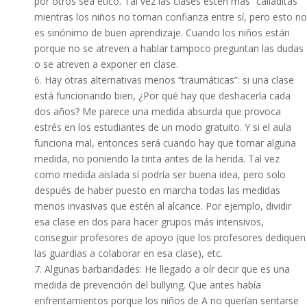
por otros sea ético. Tal vez las clases estén más “calladitas”
mientras los niños no toman confianza entre sí, pero esto no
es sinónimo de buen aprendizaje. Cuando los niños están
porque no se atreven a hablar tampoco preguntan las dudas
o se atreven a exponer en clase.
6. Hay otras alternativas menos “traumáticas”: si una clase
está funcionando bien, ¿Por qué hay que deshacerla cada
dos años? Me parece una medida absurda que provoca
estrés en los estudiantes de un modo gratuito. Y si el aula
funciona mal, entonces será cuando hay que tomar alguna
medida, no poniendo la tirita antes de la herida. Tal vez
como medida aislada sí podría ser buena idea, pero solo
después de haber puesto en marcha todas las medidas
menos invasivas que estén al alcance. Por ejemplo, dividir
esa clase en dos para hacer grupos más intensivos,
conseguir profesores de apoyo (que los profesores dediquen
las guardias a colaborar en esa clase), etc.
7. Algunas barbaridades: He llegado a oír decir que es una
medida de prevención del bullying. Que antes había
enfrentamientos porque los niños de A no querían sentarse