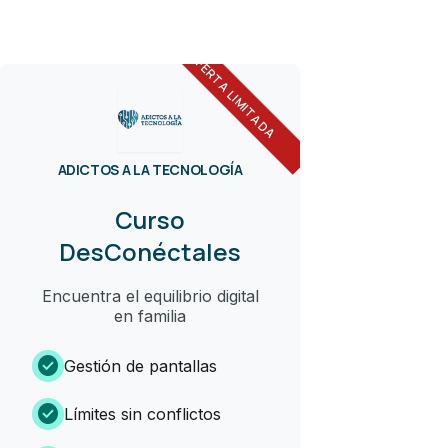
OFERTA LIMITADA
ADICTOS A LA TECNOLOGÍA
Curso
DesConéctales
Encuentra el equilibrio digital
en familia
check_circle
Gestión de pantallas
check_circle
Límites sin conflictos