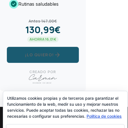
check_circle
Rutinas saludables
Antes 147,00€
130,99€
AHORRA 16,01€
arrow_forward
¡LO QUIERO!
CREADO POR
Utilizamos cookies propias y de terceros para garantizar el
funcionamiento de la web, medir su uso y mejorar nuestros
servicios. Puede aceptar todas las cookies, rechazar las no
necesarias o configurar sus preferencias.
Política de cookies
Diseñado Por
Elegant Themes
| Funciona Con
WordPress