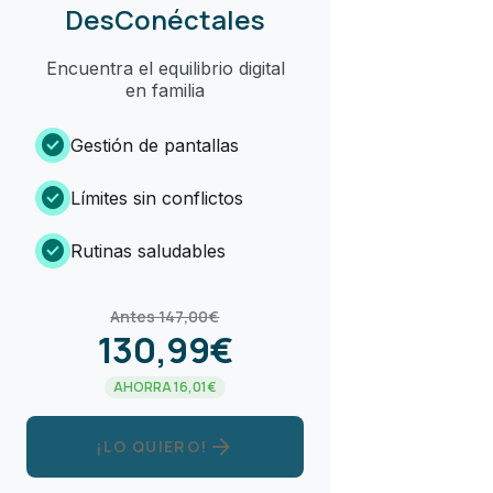
DesConéctales
Encuentra el equilibrio digital
en familia
check_circle
Gestión de pantallas
check_circle
Límites sin conflictos
check_circle
Rutinas saludables
Antes 147,00€
130,99€
AHORRA 16,01€
arrow_forward
¡LO QUIERO!