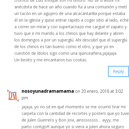
cromos de Luis Enrique son mi tesoro. No sé si leíste mi
anécdota de hace un año cuando fui a una comunión y metí
un tacón en un agujero de una alcacantarilla porque estaba
él en la iglesia y quise entrar rápido a coger sitio al lado, eché
a correr sin mirar y con supertacnazo me cargué el zapato y
tuvo que ir mi marido a los chinos que hay delante y abren
los domingos a por un superglú. Ahí descubrí que el superglú
de los chinos es tan bueno como el otro, y que yo en
cuestión de ídolos sigo como una quinceañera,jajajaja.
Un besito y me encantaron tus cositas.
Reply
nosoyunadramamama
on 20 enero, 2016 at 3:02
pm
jajaja, yo no sé en qué momento se me ocurrió tirar mi
carpeta con la cantidad de recortes y posters que yo tuve
de Julen Guerrero y Bon Jovi, ainssssssss… ayyy, me
parto contigo!!! aunque yo si viera a Julen ahora seguro