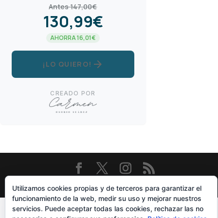
Antes 147,00€
130,99€
AHORRA 16,01€
arrow_forward
¡LO QUIERO!
CREADO POR
Diseñado Por
Elegant Themes
| Funciona Con
WordPress
Utilizamos cookies propias y de terceros para garantizar el
funcionamiento de la web, medir su uso y mejorar nuestros
servicios. Puede aceptar todas las cookies, rechazar las no