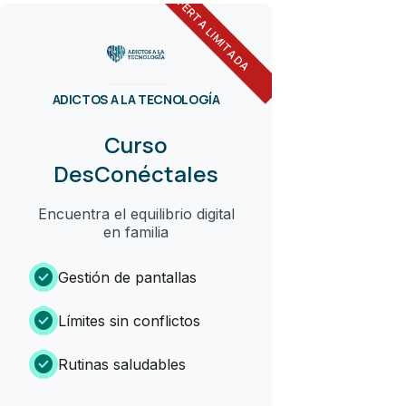
OFERTA LIMITADA
ADICTOS A LA TECNOLOGÍA
Curso
DesConéctales
Encuentra el equilibrio digital
en familia
check_circle
Gestión de pantallas
check_circle
Límites sin conflictos
check_circle
Rutinas saludables