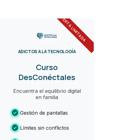
OFERTA LIMITADA
ADICTOS A LA TECNOLOGÍA
Curso
DesConéctales
Encuentra el equilibrio digital
en familia
check_circle
Gestión de pantallas
check_circle
Límites sin conflictos