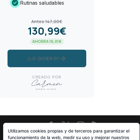
check_circle
Rutinas saludables
Antes 147,00€
130,99€
AHORRA 16,01€
arrow_forward
¡LO QUIERO!
CREADO POR
Utilizamos cookies propias y de terceros para garantizar el
Diseñado Por
Elegant Themes
| Funciona Con
WordPress
funcionamiento de la web, medir su uso y mejorar nuestros