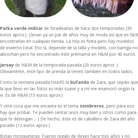
Parka verde militar
de Stradivarius de hace dos temporadas (30
euros aprox.): Llevan ya un par de años muy de moda así que es fácil
encontrarlas en cualquier tienda. La mía es finita pero hay modelos
de invierno total. Eso sí, depende de la talla y modelo, con barriga no
abrochan pero he encontrado éste premamá en H&M por 40 euros.
Jersey
de H&M de la temporada pasada (20 euros aprox. ).
Obviamente, este tipo de prenda la teneis también en todos lados.
Como la semana pasada triunfó la
bufanda
de Zara, que sepáis que
la que llevo en las fotos es más suave y a mí me enamoró según la
vi. Es de H&M (15 euros aprox.)
Y otra cosa que me encanta es el tema
sombreros
, pero para eso
hay que probar. Te pueden sentar unos muy bien y otros como para
que te detengan ;- ) De hecho, éste es de caballero de Zara del año
pasado (12 euros aprox.)
Botas mosqueteras: Fueron regalo de Reyes hace tres años y no