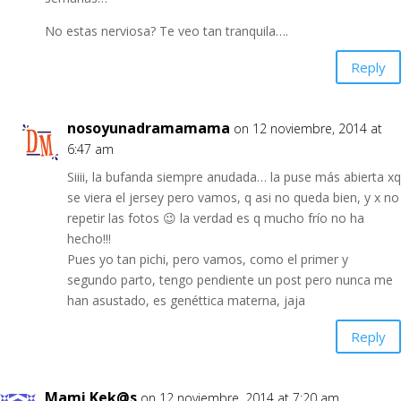
No estas nerviosa? Te veo tan tranquila….
Reply
nosoyunadramamama
on 12 noviembre, 2014 at
6:47 am
Siiii, la bufanda siempre anudada… la puse más abierta xq
se viera el jersey pero vamos, q asi no queda bien, y x no
repetir las fotos 😉 la verdad es q mucho frío no ha
hecho!!!
Pues yo tan pichi, pero vamos, como el primer y
segundo parto, tengo pendiente un post pero nunca me
han asustado, es genéttica materna, jaja
Reply
Mami Kek@s
on 12 noviembre, 2014 at 7:20 am