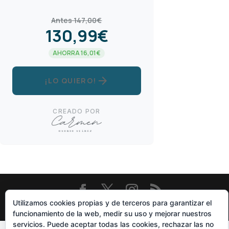
Antes 147,00€
130,99€
AHORRA 16,01€
arrow_forward
¡LO QUIERO!
CREADO POR
Utilizamos cookies propias y de terceros para garantizar el
Diseñado Por
Elegant Themes
| Funciona Con
WordPress
funcionamiento de la web, medir su uso y mejorar nuestros
servicios. Puede aceptar todas las cookies, rechazar las no