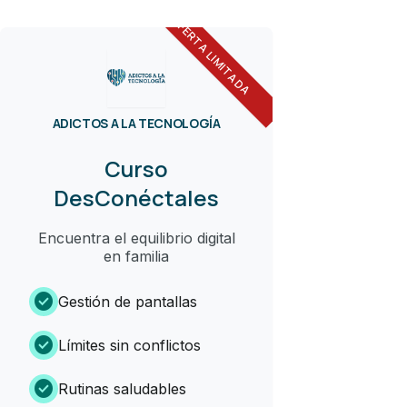
OFERTA LIMITADA
ADICTOS A LA TECNOLOGÍA
Curso
DesConéctales
Encuentra el equilibrio digital
en familia
check_circle
Gestión de pantallas
check_circle
Límites sin conflictos
check_circle
Rutinas saludables