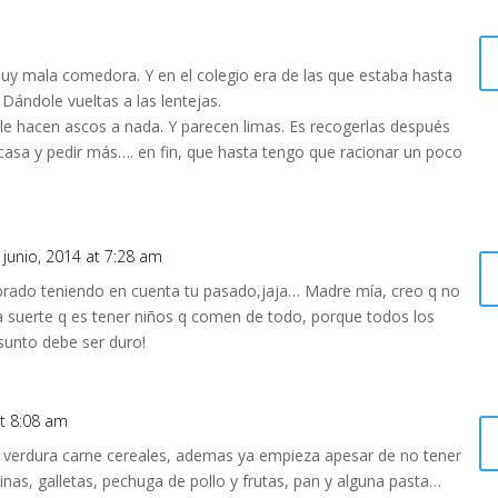
. Muy mala comedora. Y en el colegio era de las que estaba hasta
 Dándole vueltas a las lentejas.
e hacen ascos a nada. Y parecen limas. Es recogerlas después
a casa y pedir más…. en fin, que hasta tengo que racionar un poco
 junio, 2014 at 7:28 am
librado teniendo en cuenta tu pasado,jaja… Madre mía, creo q no
 suerte q es tener niños q comen de todo, porque todos los
sunto debe ser duro!
at 8:08 am
 verdura carne cereales, ademas ya empieza apesar de no tener
inas, galletas, pechuga de pollo y frutas, pan y alguna pasta…