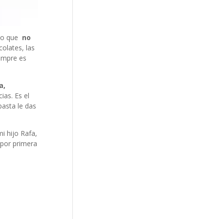
reo que
no
olates, las
iempre es
a,
ias. Es el
pasta le das
i hijo Rafa,
 por primera