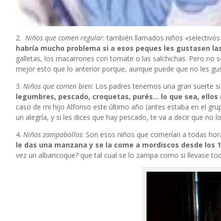
2.
Niños que comen regular
: también llamados niños «selectivo
habría mucho problema si a esos peques les gustasen las
galletas, los macarrones con tomate o las salchichas. Pero no s
mejor esto que lo anterior porque, aunque puede que no les gus
3.
Niños que comen bien
: Los padres tenemos una gran suerte s
legumbres, pescado, croquetas, purés… lo que sea, ellos
caso de mi hijo Alfonso este último año (antes estaba en el gru
un alegría, y si les dices que hay pescado, te va a decir que no 
4.
Niños zampabollos
: Son esos niños que comerían a todas hora
le das una manzana y se la come a mordiscos desde los 1
vez un albaricoque? que tal cual se lo zampa como si llevase to