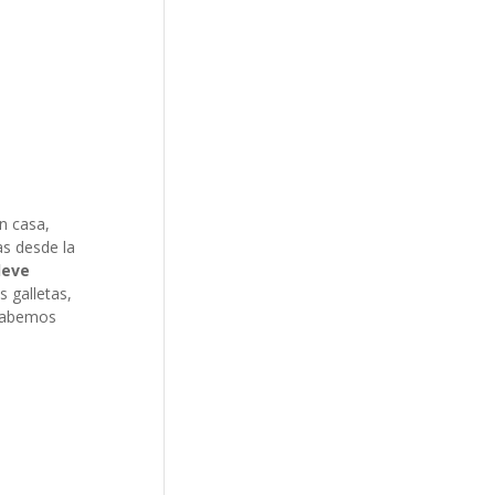
n casa,
as desde la
leve
s galletas,
 sabemos