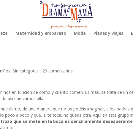
leza
Maternidad y embarazo
Moda
Planes y viajes
B
niños
,
Sin categoría
|
29 comentarios
os niños en función de cómo y cuánto comen. Es más, se trata de un 
tido así que vamos allá:
 muchísimo, de una manera que no os podéis imaginar, a los padres q
do poco a poco y que, si te toca, no queda otra. Aquí en este grupo i
 trozo que se mete en la boca es sencillamente desesperante
 ánimo.