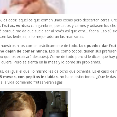
s», es decir, aquellos que comen unas cosas pero descartan otras. C
 frutas, verduras
, legumbres, pescados y carnes y odiasen los choc
é porqué me da que suele ser al revés así que otra… faena. Eso sí, s
ten las lentejas, a lo mejor adoran las manzanas.
i nuestros hijos comen prácticamente de todo.
Les puedes dar frut
 no dejan de comer nunca
. Eso sí, como todos, tienen sus preferenc
po que os explicaré después). Come de todo pero si le dices que hay 
lo quiere. Pero se sienta en la mesa y lo come sin problemas.
s, da igual el qué, lo mismo les da ocho que ochenta. Es el caso de m
5 meses, con pepitas incluidas
, no hace distinciones. ¿Que le das
da la vida comiendo frutas veraniegas.