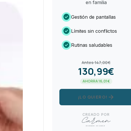
en familia
check_circle
Gestión de pantallas
check_circle
Límites sin conflictos
check_circle
Rutinas saludables
Antes 147,00€
130,99€
AHORRA 16,01€
arrow_forward
¡LO QUIERO!
CREADO POR