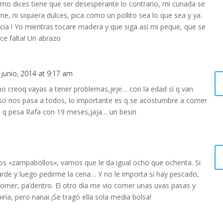
mo dices tiene que ser desesperante lo contrario, mi cunada se
ne, ni siquiera dulces, pica como un pollito sea lo que sea y ya.
ncia ! Yo mientras tocare madera y que siga asi mi peque, que se
ce falta! Un abrazo
 junio, 2014 at 9:17 am
no creoq vayas a tener problemas,jeje… con la edad sí q van
eso nos pasa a todos, lo importante es q se acostumbre a comer
lo q pesa Rafa con 19 meses,jaja… un besin
iños «zampabollos», vamos que le da igual ocho que ochenta. Si
arde y luego pedirme la cena… Y no le importa si hay pescado,
omer, pa’dentro. El otro día me vio comer unas uvas pasas y
ría, pero nanai ¡Se tragó ella sola media bolsa!