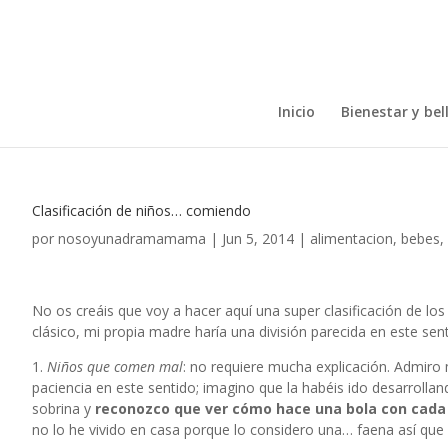
Inicio
Bienestar y bel
Clasificación de niños… comiendo
por
nosoyunadramamama
|
Jun 5, 2014
|
alimentacion
,
bebes
,
No os creáis que voy a hacer aquí una super clasificación de l
clásico, mi propia madre haría una división parecida en este sen
1.
Niños que comen mal
: no requiere mucha explicación. Admiro
paciencia en este sentido; imagino que la habéis ido desarrollan
sobrina y
reconozco que ver cómo hace una bola con cada
no lo he vivido en casa porque lo considero una… faena así que