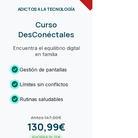
ADICTOS A LA TECNOLOGÍA
Curso
DesConéctales
Encuentra el equilibrio digital
en familia
check_circle
Gestión de pantallas
check_circle
Límites sin conflictos
check_circle
Rutinas saludables
Antes 147,00€
130,99€
AHORRA 16,01€