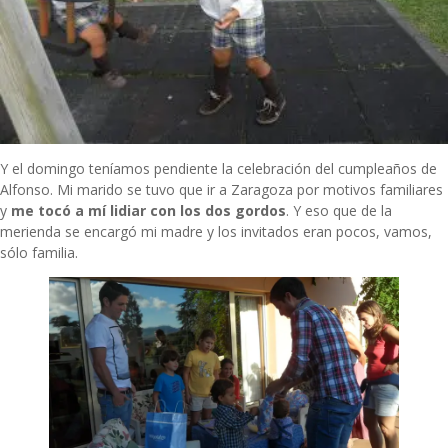
Y el domingo teníamos pendiente la celebración del cumpleaños de
Alfonso. Mi marido se tuvo que ir a Zaragoza por motivos familiares
y
me tocó a mí lidiar con los dos gordos
. Y eso que de la
merienda se encargó mi madre y los invitados eran pocos, vamos,
sólo familia.