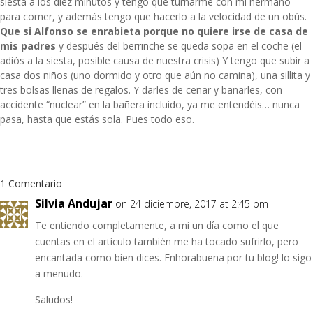
siesta a los diez minutos y tengo que turnarme con mi hermano
para comer, y además tengo que hacerlo a la velocidad de un obús.
Que si Alfonso se enrabieta porque no quiere irse de casa de
mis padres
y después del berrinche se queda sopa en el coche (el
adiós a la siesta, posible causa de nuestra crisis) Y tengo que subir a
casa dos niños (uno dormido y otro que aún no camina), una sillita y
tres bolsas llenas de regalos. Y darles de cenar y bañarles, con
accidente “nuclear” en la bañera incluido, ya me entendéis… nunca
pasa, hasta que estás sola. Pues todo eso.
1 Comentario
Silvia Andujar
on 24 diciembre, 2017 at 2:45 pm
Te entiendo completamente, a mi un día como el que
cuentas en el artículo también me ha tocado sufrirlo, pero
encantada como bien dices. Enhorabuena por tu blog! lo sigo
a menudo.
Saludos!