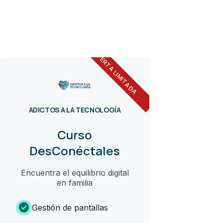
OFERTA LIMITADA
ADICTOS A LA TECNOLOGÍA
Curso
DesConéctales
Encuentra el equilibrio digital
en familia
check_circle
Gestión de pantallas