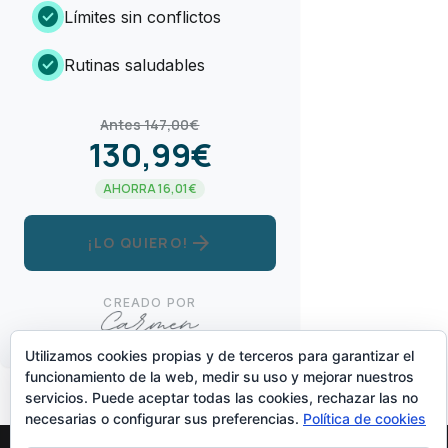
check_circle
Límites sin conflictos
check_circle
Rutinas saludables
Antes 147,00€
130,99€
AHORRA 16,01€
arrow_forward
¡LO QUIERO!
CREADO POR
Utilizamos cookies propias y de terceros para garantizar el
funcionamiento de la web, medir su uso y mejorar nuestros
servicios. Puede aceptar todas las cookies, rechazar las no
necesarias o configurar sus preferencias.
Política de cookies