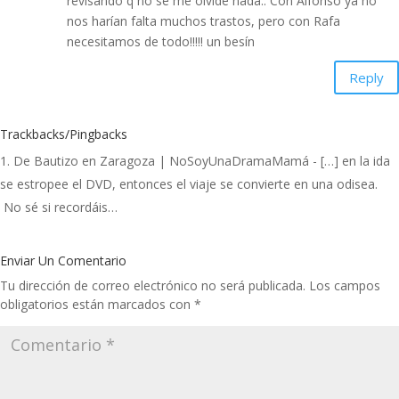
revisando q no se me olvide nada.. Con Alfonso ya no
nos harían falta muchos trastos, pero con Rafa
necesitamos de todo!!!!! un besín
Reply
Trackbacks/Pingbacks
De Bautizo en Zaragoza | NoSoyUnaDramaMamá
- […] en la ida
se estropee el DVD, entonces el viaje se convierte en una odisea.
No sé si recordáis…
Enviar Un Comentario
Tu dirección de correo electrónico no será publicada.
Los campos
obligatorios están marcados con
*