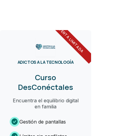
OFERTA LIMITADA
ADICTOS A LA TECNOLOGÍA
Curso
DesConéctales
Encuentra el equilibrio digital
en familia
check_circle
Gestión de pantallas