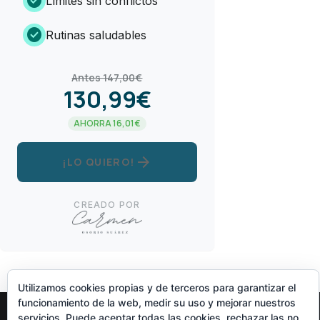
check_circle
Límites sin conflictos
check_circle
Rutinas saludables
Antes 147,00€
130,99€
AHORRA 16,01€
arrow_forward
¡LO QUIERO!
CREADO POR
Utilizamos cookies propias y de terceros para garantizar el
funcionamiento de la web, medir su uso y mejorar nuestros
servicios. Puede aceptar todas las cookies, rechazar las no