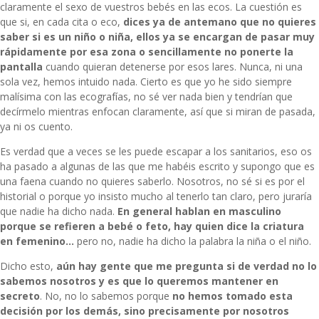
claramente el sexo de vuestros bebés en las ecos. La cuestión es
que si, en cada cita o eco,
dices ya de antemano que no quieres
saber si es un niño o niña, ellos ya se encargan de pasar muy
rápidamente por esa zona o sencillamente no ponerte la
pantalla
cuando quieran detenerse por esos lares. Nunca, ni una
sola vez, hemos intuido nada. Cierto es que yo he sido siempre
malísima con las ecografías, no sé ver nada bien y tendrían que
decírmelo mientras enfocan claramente, así que si miran de pasada,
ya ni os cuento.
Es verdad que a veces se les puede escapar a los sanitarios, eso os
ha pasado a algunas de las que me habéis escrito y supongo que es
una faena cuando no quieres saberlo. Nosotros, no sé si es por el
historial o porque yo insisto mucho al tenerlo tan claro, pero juraría
que nadie ha dicho nada.
En general hablan en masculino
porque se refieren a bebé o feto, hay quien dice la criatura
en femenino…
pero no, nadie ha dicho la palabra la niña o el niño.
Dicho esto,
aún hay gente que me pregunta si de verdad no lo
sabemos nosotros y es que lo queremos mantener en
secreto
. No, no lo sabemos porque
no hemos tomado esta
decisión por los demás, sino precisamente por nosotros