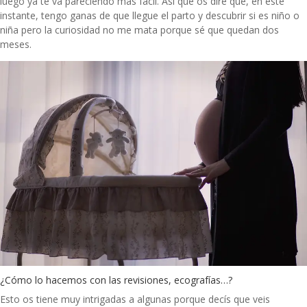
luego ya te va pareciendo más fácil. Así que os diré que, en este
instante, tengo ganas de que llegue el parto y descubrir si es niño o
niña pero la curiosidad no me mata porque sé que quedan dos
meses.
¿Cómo lo hacemos con las revisiones, ecografías…?
Esto os tiene muy intrigadas a algunas porque decís que veis