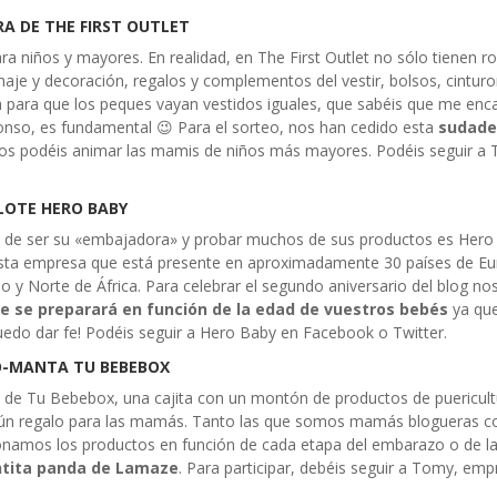
A DE THE FIRST OUTLET
a niños y mayores. En realidad, en The First Outlet no sólo tienen r
aje y decoración, regalos y complementos del vestir, bolsos, cinturo
 para que los peques vayan vestidos iguales, que sabéis que me enca
nso, es fundamental 😉 Para el sorteo, nos han cedido esta
sudade
os podéis animar las mamis de niños más mayores. Podéis seguir a
LOTE HERO BABY
te de ser su «embajadora» y probar muchos de sus productos es Hero
esta empresa que está presente en aproximadamente 30 países de Eu
y Norte de África. Para celebrar el segundo aniversario del blog no
te se preparará en función de la edad de vuestros bebés
ya que
edo dar fe! Podéis seguir a Hero Baby en Facebook o Twitter.
O-MANTA TU BEBEBOX
 de Tu Bebebox, una cajita con un montón de productos de puericult
algún regalo para las mamás. Tanto las que somos mamás blogueras 
ccionamos los productos en función de cada etapa del embarazo o de l
ntita panda de Lamaze
. Para participar, debéis seguir a Tomy, em