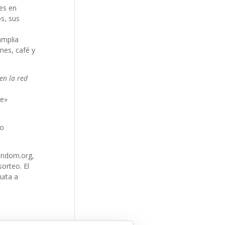
es en
s, sus
amplia
nes, café y
en la red
e»
lo
random.org,
orteo. El
uita a