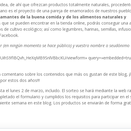
idea, de ahí que ofrezcan productos totalmente naturales, procedent
esano es el proyecto de una pareja de enamorados de nuestros pueblo
amantes de la buena comida y de los alimentos naturales y
 que se pueden encontrar en la tienda online, podrás conseguir una 
s de cultivo ecológico; así como legumbres, harinas, semillas, infusio
 Facebook.
ar (en ningún momento se hace público) y vuestro nombre o seudónimo 
pUihS9fIBQvh_HeXqMB9SnlVBbcKU/viewform» query=»embedded=tru
un comentario sobre los contenidos que más os gustan de este blog, ¡
por estos dos años!!!
ta el lunes 2 de marzo, incluido. El sorteo se hará mediante la web 
etado el formulario y cumplidos los requisitos para participar en el s
guiente semana en este blog. Los productos se enviarán de forma grat