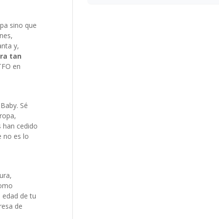
opa sino que
nes,
nta y,
ra tan
 TFO en
 Baby. Sé
ropa,
s han cedido
 no es lo
ura,
como
a edad de tu
presa de