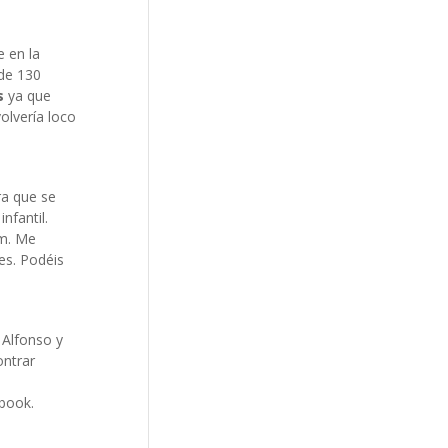
 en la
de 130
s
ya que
olvería loco
ra que se
nfantil.
m. Me
es. Podéis
 Alfonso y
ontrar
ebook.