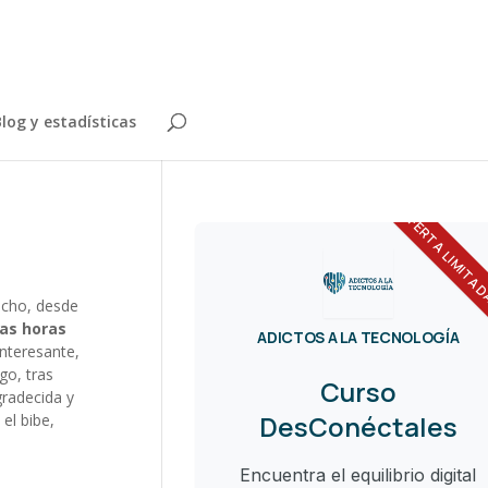
log y estadísticas
OFERTA LIMITA
echo, desde
as horas
ADICTOS A LA TECNOLOGÍA
interesante,
go, tras
Curso
radecida y
DesConéctales
el bibe,
Encuentra el equilibrio digital