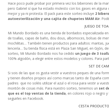
Hace poco pude probar por primera vez los biberones de la ma
pero Gabriel sí que ha estado molesto con los gases en alguna
mejor y ya ni protesta. El pack para este sorteo incluye
2 biber
autoesterilización y una cajita de chupetes MAM Air
. Pod
JUEGO DE TO
Mi Mundo Bordado es una tienda de bordados especializada en 
de toallas, capas de baño, dou dous, albornoces, bolsas de meri
mochilitas… También tienen productos para adultos: mantas, jueg
lencería… Su tienda física está en Plaza San Miguel, en Gijón, 
sorteo, Mi Mundo Bordado nos ha cedido
un juego de 3 toal
100% algodón, a elegir entre estos modelos y colores. Para part
SET DE CAM
Si sois de las que os gusta vestir a vuestros peques de una form
y tienen diseños propios así como marcas tanto de España com
padres que no soléis utilizar el azul o el rosa para vestir a vue
montón de cosas más. Para nuestro sorteo, tenemos un
set d
que es el top ventas de la tienda
, en colores rojo o negro y
seguirles en Facebook.
CESTA PRODUCTO