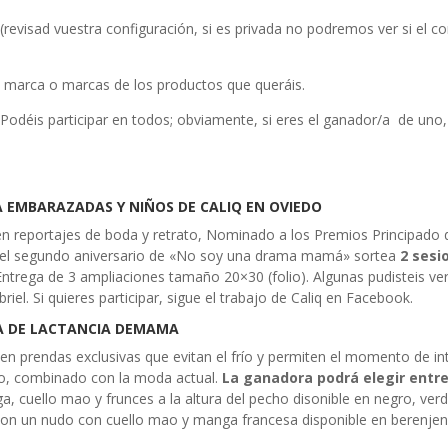
(revisad vuestra configuración, si es privada no podremos ver si el c
la marca o marcas de los productos que queráis.
r. Podéis participar en todos; obviamente, si eres el ganador/a de uno
A EMBARAZADAS Y NIÑOS DE CALIQ EN OVIEDO
 en reportajes de boda y retrato, Nominado a los Premios Principado 
 del segundo aniversario de «No soy una drama mamá» sortea
2 sesi
 Entrega de 3 ampliaciones tamaño 20×30 (folio). Algunas pudisteis ve
el. Si quieres participar, sigue el trabajo de Caliq en Facebook.
A DE LACTANCIA DEMAMA
 prendas exclusivas que evitan el frío y permiten el momento de in
to, combinado con la moda actual.
La ganadora podrá elegir entr
, cuello mao y frunces a la altura del pecho disonible en negro, verd
con un nudo con cuello mao y manga francesa disponible en berenjen