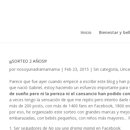
Inicio
Bienestar y bel
¡¡¡SORTEO 2 AÑOS!!!
por
nosoyunadramamama
|
Feb 23, 2015
|
Sin categoría
,
Unca
Parece que fue ayer cuando empecé a escribir este blog y han p
que nació Gabriel, estoy haciendo un esfuerzo importante para 
de sueño pero ni la pereza ni el cansancio han podido co
a veces tengo la sensación de que me repito pero intento darle u
más de 200 posts, con más de 1400 fans en Facebook, 1800 en 
por eso, he organizado este sorteo con grandes marcas y mejores
embarazadas, con bebés pequeños, con niños más mayores… Par
1. Ser seguidores de
No soy una drama mamá
en Facebook.