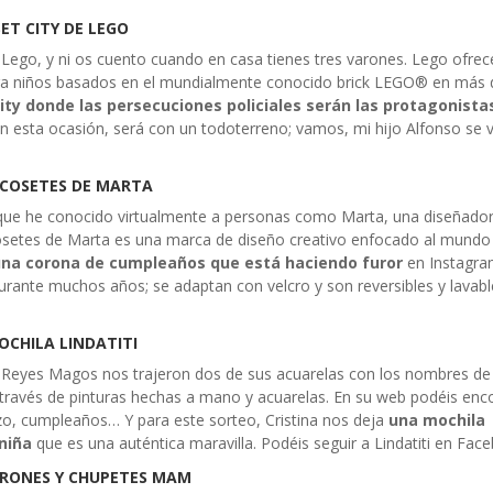
SET CITY DE LEGO
ego, y ni os cuento cuando en casa tienes tres varones. Lego ofrece
para niños basados en el mundialmente conocido brick LEGO® en más 
City donde las persecuciones policiales serán las protagonista
 En esta ocasión, será con un todoterreno; vamos, mi hijo Alfonso se v
 COSETES DE MARTA
es que he conocido virtualmente a personas como Marta, una diseñado
setes de Marta es una marca de diseño creativo enfocado al mundo i
na corona de cumpleaños que está haciendo furor
en Instagra
rante muchos años; se adaptan con velcro y son reversibles y lavabl
OCHILA LINDATITI
os Reyes Magos nos trajeron dos de sus acuarelas con los nombres de
l a través de pinturas hechas a mano y acuarelas. En su web podéis enc
izo, cumpleaños… Y para este sorteo, Cristina nos deja
una mochila
 niña
que es una auténtica maravilla. Podéis seguir a Lindatiti en Fac
ERONES Y CHUPETES MAM