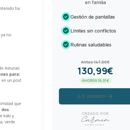
en familia
ontenido ha
check_circle
Gestión de pantallas
check_circle
Límites sin conflictos
, ya no
check_circle
Rutinas saludables
Antes 147,00€
130,99€
de Asturias
ones para:
r en un post
AHORRA 16,01€
arrow_forward
¡LO QUIERO!
timidad que
e dos
CREADO POR
e kaki y
a, verde