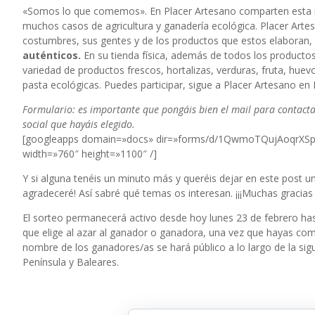
«Somos lo que comemos». En Placer Artesano
comparten esta 
muchos casos de agricultura y ganadería ecológica. Placer Art
costumbres, sus gentes y de los productos que estos elaboran,
auténticos.
En su tienda física, además de todos los productos
variedad de productos frescos, hortalizas, verduras, fruta, huevo
pasta ecológicas. Puedes participar, sigue a Placer Artesano en
Formulario: es importante que pongáis bien el mail para contact
social que hayáis elegido.
[googleapps domain=»docs» dir=»forms/d/1QwmoTQujAoqrXS
width=»760″ height=»1100″ /]
Y si alguna tenéis un minuto más y queréis dejar en este post 
agradeceré! Así sabré qué temas os interesan. ¡¡¡Muchas gracias 
El sorteo permanecerá activo desde hoy lunes 23 de febrero has
que elige al azar al ganador o ganadora, una vez que hayas compl
nombre de los ganadores/as se hará público a lo largo de la si
Península y Baleares.