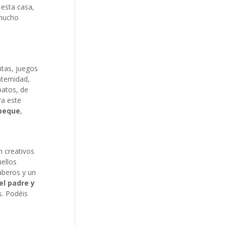
esta casa,
 mucho
tas, juegos
ternidad,
patos, de
ra este
 peque
,
n creativos
ellos
baberos y un
el padre y
s. Podéis