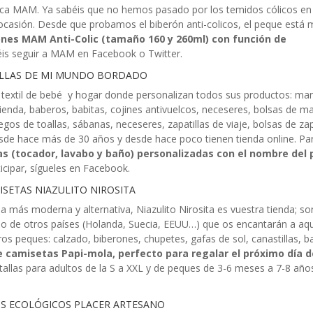
rca MAM. Ya sabéis que no hemos pasado por los temidos cólicos en 
 ocasión. Desde que probamos el biberón anti-colicos, el peque está
ones MAM Anti-Colic (tamaño 160 y 260ml) con función de
éis seguir a MAM en Facebook o Twitter.
ALLAS DE MI MUNDO BORDADO
textil de bebé y hogar donde personalizan todos sus productos: man
enda, baberos, babitas, cojines antivuelcos, neceseres, bolsas de ma
os de toallas, sábanas, neceseres, zapatillas de viaje, bolsas de za
desde hace más de 30 años y desde hace poco tienen tienda online. Pa
las (tocador, lavabo y baño) personalizadas con el nombre del
icipar, sígueles en Facebook.
ISETAS NIAZULITO NIROSITA
a más moderna y alternativa, Niazulito Nirosita es vuestra tienda; so
o de otros países (Holanda, Suecia, EEUU…) que os encantarán a aqu
stros peques: calzado, biberones, chupetes, gafas de sol, canastillas, 
e camisetas Papi-mola, perfecto para regalar el próximo día d
 tallas para adultos de la S a XXL y de peques de 3-6 meses a 7-8 año
S ECOLÓGICOS PLACER ARTESANO