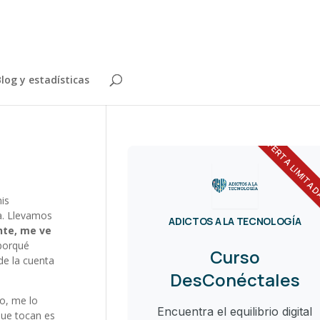
log y estadísticas
OFERTA LIMITA
is
fa. Llevamos
ADICTOS A LA TECNOLOGÍA
nte, me ve
 porqué
Curso
de la cuenta
DesConéctales
o, me lo
Encuentra el equilibrio digital
que tocan es