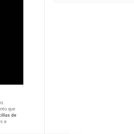
os
ento que
illas de
os a