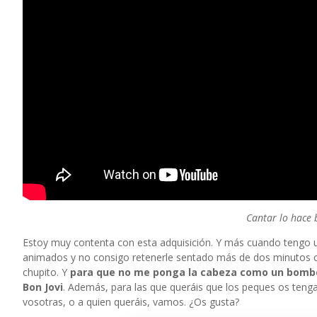
Cantar lo hace b
Estoy muy contenta con esta adquisición. Y más cuando tengo un 
animados y no consigo retenerle sentado más de dos minutos co
chupito. Y
para que no me ponga la cabeza como un bombo, 
Bon Jovi
. Además, para las que queráis que los peques os teng
vosotras, o a quien queráis, vamos. ¿Os gusta?