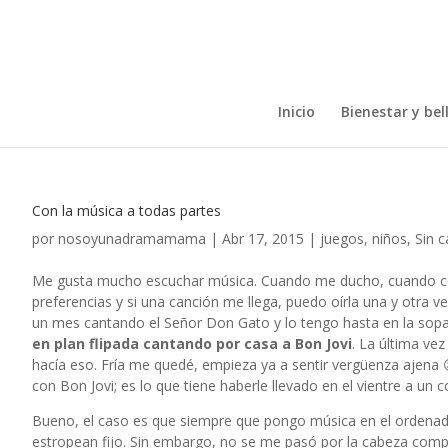
Inicio
Bienestar y bel
Con la música a todas partes
por
nosoyunadramamama
|
Abr 17, 2015
|
juegos
,
niños
,
Sin c
Me gusta mucho escuchar música. Cuando me ducho, cuando co
preferencias y si una canción me llega, puedo oírla una y otra 
un mes cantando el Señor Don Gato y lo tengo hasta en la sopa
en plan flipada cantando por casa a Bon Jovi
. La última ve
hacía eso. Fría me quedé, empieza ya a sentir vergüenza ajena
con Bon Jovi; es lo que tiene haberle llevado en el vientre a un c
Bueno, el caso es que siempre que pongo música en el ordenado
estropean fijo. Sin embargo, no se me pasó por la cabeza comp