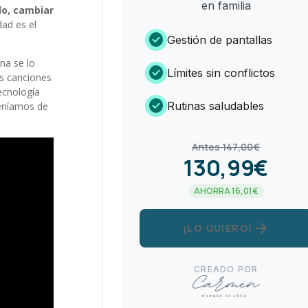
en familia
lo, cambiar
dad es el
check_circle
Gestión de pantallas
na se lo
check_circle
Límites sin conflictos
as canciones
ecnología
check_circle
Rutinas saludables
teníamos de
Antes 147,00€
130,99€
AHORRA 16,01€
arrow_forward
¡LO QUIERO!
CREADO POR