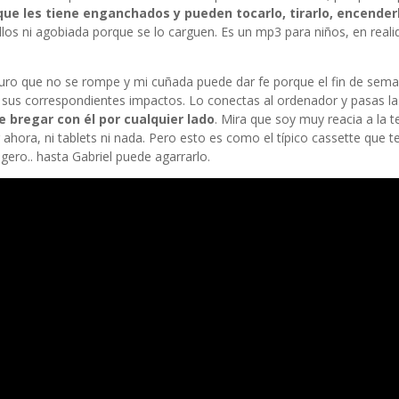
que les tiene enganchados y pueden tocarlo, tirarlo, encender
llos ni agobiada porque se lo carguen. Es un mp3 para niños, en reali
 juro que no se rompe y mi cuñada puede dar fe porque el fin de sema
n sus correspondientes impactos. Lo conectas al ordenador y pasas l
e bregar con él por cualquier lado
. Mira que soy muy reacia a la t
 ahora, ni tablets ni nada. Pero esto es como el típico cassette que 
ero.. hasta Gabriel puede agarrarlo.