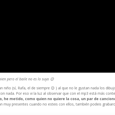
ien pero el baile no es lo suyo 😉
niño (sí, Rafa, el de siempre 😉 ) al que no le gustan nada los dibuj
n nada. Por eso vi la luz al observar que con el mp3 está más cont
he metido, como quien no quiere la cosa, un par de cancionc
an muy presentes cuando no esteis con ellos, también podeis grabar