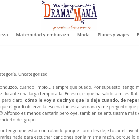
leza
Maternidad y embarazo
Moda
Planes y viajes
B
ategoría
,
Uncategorized
nduzco, cuando limpio… siempre que puedo. Por supuesto, tengo m
vez durante una larga temporada. En esto, el que ha salido a mí es Ra
 pero claro,
cómo le voy a decir yo que lo deje cuando, de repe
z que el gordi observó la escena fue esta semana y me preguntó que
 😉 Alfonso es menos cantarín pero oye, también se entusiasma más 
oncierto del grupo.
r tengo que estar controlando porque como les deje tocar el invent
rarles nada para escuchar canciones por la misma razón, porque lo 