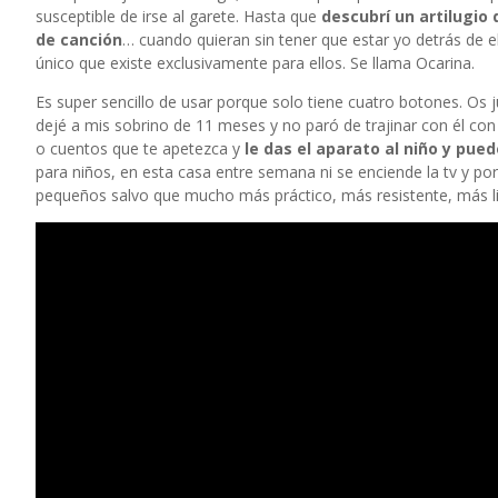
susceptible de irse al garete. Hasta que
descubrí un artilugio 
de canción
… cuando quieran sin tener que estar yo detrás de e
único que existe exclusivamente para ellos. Se llama
Ocarina
.
Es super sencillo de usar porque solo tiene cuatro botones. Os
dejé a mis sobrino de 11 meses y no paró de trajinar con él co
o cuentos que te apetezca y
le das el aparato al niño y pued
para niños, en esta casa entre semana ni se enciende la tv y por
pequeños salvo que mucho más práctico, más resistente, más lig