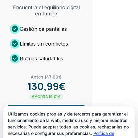
Encuentra el equilibrio digital
en familia
check_circle
Gestión de pantallas
check_circle
Límites sin conflictos
check_circle
Rutinas saludables
Antes 147,00€
130,99€
AHORRA 16,01€
arrow_forward
¡LO QUIERO!
Utilizamos cookies propias y de terceros para garantizar el
funcionamiento de la web, medir su uso y mejorar nuestros
servicios. Puede aceptar todas las cookies, rechazar las no
CREADO POR
necesarias o configurar sus preferencias.
Política de