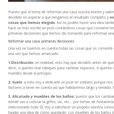
Puesto que el tema de reformar una casa suscita interés y ad
decidido no esperar a que tengamos el resultado completo y
os
cosas que hemos elegido
. Así os podéis hacer una idea tam
hace un mes escribí un post contándoos
cosas que conviene te
primeras decisiones que hemos ido tomando para reformar u
Reformar una casa: primeras decisiones
Una vez se tuvimos en cuenta todas las cosas que os comenté 
una vez que hemos arrancado:
1.Distribución
: en realidad, esto hay que decidirlo antes de qu
decir, si queréis tirar tabiques para cambiar espacios, si queré
maridín) desde el principio.
2. Suelo
: a esto voy a dedicarle un post en solitario porque 
factores a tener en cuenta así que hablaremos largo y tendido
3. Alicatado y muebles de los baños:
puesto que los cambiam
dónde vas a colocar la grifos, wc, etc… por temas de fontanerí
seleccionado todo 😉 Voy a satisfacer un poquito vuestra curio
hagáis una idea de cómo quedarán. Los muebles de los baños