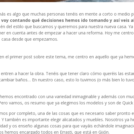
emás es algo que muchas personas tenéis en mente a corto o medio p
 voy contando qué decisiones hemos ido tomando y así veis 
bién del estilo que buscamos y queremos para nuestra nueva casa. Ya
ner en cuenta antes de empezar a hacer una reforma
. Hoy me centro
na casa desde que empezamos.
en el primer post sobre este tema, me centro en aquello que ya hem
e entren a hacer la obra. Tenéis que tener claro cómo queréis las esta
is cambiar baños… En nuestro caso, esto lo tuvimos (o más bien lo tuvo
nos hemos encontrado con una variedad inimaginable y además con mu
. Pero vamos, os resumo que ya elegimos los modelos y son de
Quick
os por completo, una de las cosas que es necesario saber pronto 
a. Y también es importante elegir alicatados y muebles. Nosotros ya 
sidad y os enseño algunas cosas para que vayáis echándole imaginaci
 los hemos encargado todos en
Errasti
, que está en Gijón.