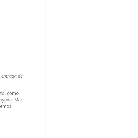
a entrada de
esto, como
 ayuda, Mar
enemos