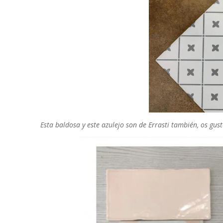
Esta baldosa y este azulejo son de Errasti también, os gu