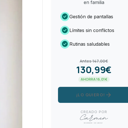
en familia
check_circle
Gestión de pantallas
check_circle
Límites sin conflictos
check_circle
Rutinas saludables
Antes 147,00€
130,99€
AHORRA 16,01€
arrow_forward
¡LO QUIERO!
CREADO POR