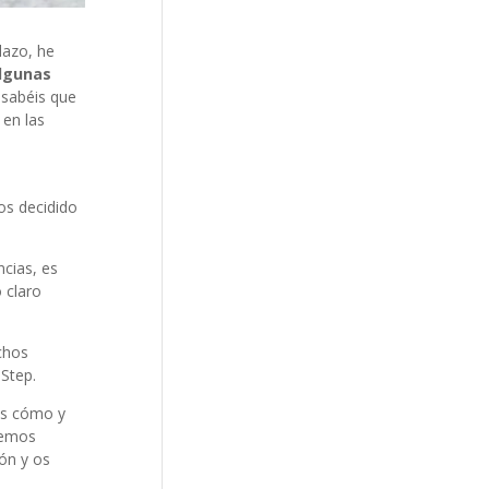
lazo, he
algunas
 sabéis que
 en las
os decidido
ncias, es
 claro
chos
 Step.
es cómo y
hemos
ón y os