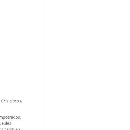
 Gris claro u
empotrados.
ebles
los también