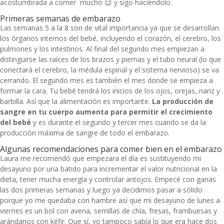
acostumbrada a comer mucho 😉 y sigo haciéndolo.
Primeras semanas de embarazo
Las semanas 5 a la 8 son de vital importancia ya que se desarrollan
los órganos internos del bebé, incluyendo el corazón, el cerebro, los
pulmones y los intestinos. Al final del segundo mes empiezan a
distinguirse las raíces de los brazos y piernas y el tubo neural (lo que
conectará el cerebro, la médula espinal y el sistema nervioso) se va
cerrando. El segundo mes es también el mes donde se empieza a
formar la cara. Tu bebé tendrá los inicios de los ojos, orejas, nariz y
barbilla. Así que la alimentación es importante.
La producción de
sangre en tu cuerpo aumenta para permitir el crecimiento
del bebé
y es durante el segundo y tercer mes cuando se da la
producción máxima de sangre de todo el embarazo.
Algunas recomendaciones para comer bien en el embarazo
Laura me recomendó que empezara el día es sustituyendo mi
desayuno por una batido para incrementar el valor nutricional en la
dieta, tener mucha energía y controlar antojos. Empecé con ganas
las dos primeras semanas y luego ya decidimos pasar a sólido
porque yo me quedaba con hambre así que mi desayuno de lunes a
viernes es un bol con avena, semillas de chía, fresas, frambuesas y
arándanos con kéfir. Que sí, yo tampoco sabía lo que era hace dos