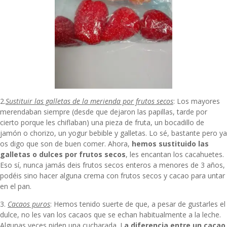
2.
Sustituir las galletas de la merienda por frutos secos
: Los mayores
merendaban siempre (desde que dejaron las papillas, tarde por
cierto porque les chiflaban) una pieza de fruta, un bocadillo de
jamón o chorizo, un yogur bebible y galletas. Lo sé, bastante pero ya
os digo que son de buen comer. Ahora,
hemos sustituido las
galletas o dulces por frutos secos
, les encantan los cacahuetes.
Eso sí, nunca jamás deis frutos secos enteros a menores de 3 años,
podéis sino hacer alguna crema con frutos secos y cacao para untar
en el pan.
3.
Cacaos puros
: Hemos tenido suerte de que, a pesar de gustarles el
dulce, no les van los cacaos que se echan habitualmente a la leche.
Algunas veces piden una cucharada. L
a diferencia entre un cacao