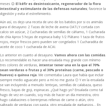
meses 😉
El kéfir es desintoxicante, regenerador de la flora
intestinal y estimulante de las defensas naturales
; favorece la
digestión y evita el estreñimiento.
Aún así, os dejo una receta de uno de los batidos por si os animáis
para el desayuno: 2 Tazas de leche de avena OATLY cortada con
calcio sin azúcar, 2 Cucharadas de semillas de cáñamo, 1 Cucharada
de chía Aprox 5 hojas de espinaca baby 1/2 Plátano 1 taza de frutos
rojos, mejor frescos pero pueden ser congelados 1 Cucharadita de
aceite de coco 1 cucharada de ACAI.
Lo anterior en cuanto al desayuno.
Vamos ahora con las comidas
.
Lo recomendable es hacer una ensalada muy grande con mínimo
tres colores de verduras,
intentar tener una en la que el 70%
sean verduras o frutas y el 30% proteínas (carne, pescado o
huevos) o quinoa roja
. Me comentaba Laura que había que incluir
siempre medio aguacate pero a mí no me gusta 🙁 Y en la ensalada
se van incluyendo a menudo: lentejas, semillas de calabaza, queso
fresco, bayas de goji, espinacas. ¿Qué hago yo? Ensalada como tal
hago de vez en cuando, soy más de hacer un día menestra, otro
hago calabacines o berenjenas rellenas de carne o atún, otro
salteado de verduras con pasta, otro ensalada de garbanzos… En