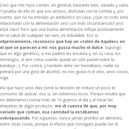
Creo que mis hijos comen, en general, bastante bien, variado y sano.
Y prueba de ello es que son activos, disfrutan con la comida y, por
suerte, aún no ha entrado un antibiótico en casa. ¿Que no todo está
relacionado con la alimentación sino con más circunstancias? ¡eso
está claro! Pero que una buena alimentación influye positivamente
en la salud de cualquier ser vivo, es indudable. Eso sí,
objetivamente, reconozco que hay un «talón de Aquiles» en
el que se parecen a mí: nos gusta mucho el dulce
. Supongo
que es algo genético, a mis padres les encanta y, en su casa, los
domingos, el aire corta cuando queda un sólo pastel sobre la
bandeja ;-). Por contra, y también debe ser hereditario, nadie se
peleará por una gota de alcohol, no nos gusta ni el vino, unos sosos,
oiga.
Así que hace unos días tomé la decisión de reducir un poco el
consumo de azúcar, eso sí, sin volvernos locos. Porque resulta que
no deberíamos tomar más de 10 gramos al día y al mirar las
etiquetas de algún producto,
me di cuenta de que, por muy
variado que coman, esa cantidad la estábamos
sobrepasando
. Por supuesto, nunca jamás prohíbo un alimento,
entre otras cosas, porque el efecto que consigues puede ser el