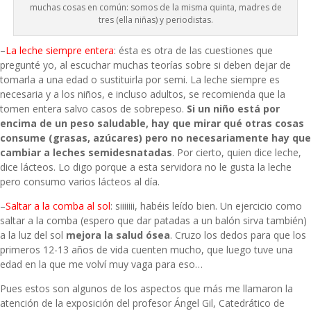
muchas cosas en común: somos de la misma quinta, madres de
tres (ella niñas) y periodistas.
–
La leche siempre entera
: ésta es otra de las cuestiones que
pregunté yo, al escuchar muchas teorías sobre si deben dejar de
tomarla a una edad o sustituirla por semi. La leche siempre es
necesaria y a los niños, e incluso adultos, se recomienda que la
tomen entera salvo casos de sobrepeso.
Si un niño está por
encima de un peso saludable, hay que mirar qué otras cosas
consume (grasas, azúcares) pero no necesariamente hay que
cambiar a leches semidesnatadas
. Por cierto, quien dice leche,
dice lácteos. Lo digo porque a esta servidora no le gusta la leche
pero consumo varios lácteos al día.
–
Saltar a la comba al sol
: siiiiiii, habéis leído bien. Un ejercicio como
saltar a la comba (espero que dar patadas a un balón sirva también)
a la luz del sol
mejora la salud ósea
. Cruzo los dedos para que los
primeros 12-13 años de vida cuenten mucho, que luego tuve una
edad en la que me volví muy vaga para eso…
Pues estos son algunos de los aspectos que más me llamaron la
atención de la exposición del profesor Ángel Gil, Catedrático de