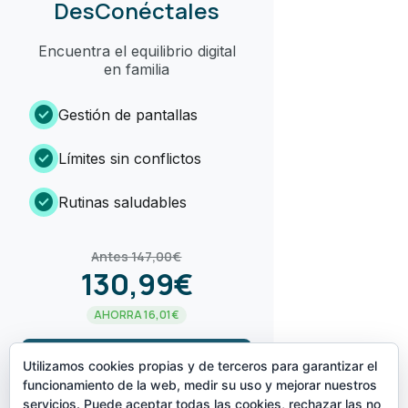
DesConéctales
Encuentra el equilibrio digital
en familia
check_circle
Gestión de pantallas
check_circle
Límites sin conflictos
check_circle
Rutinas saludables
Antes 147,00€
130,99€
AHORRA 16,01€
arrow_forward
¡LO QUIERO!
Utilizamos cookies propias y de terceros para garantizar el
funcionamiento de la web, medir su uso y mejorar nuestros
servicios. Puede aceptar todas las cookies, rechazar las no