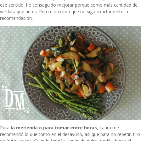
ese sentido, he conseguido mejorar porque como más cantidad de
verdura que antes. Pero está claro que no sigo exactamente la
recomendación.
Para
la merienda o para tomar entre horas
, Laura me
recomendó lo que tomo en el desayuno, así que para no repetir, tiro
de frutos secos. Cuando tengáis ganas de dulce, podéis hacer el