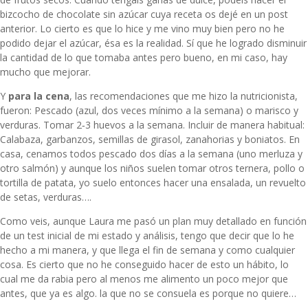
bizcocho de chocolate sin azúcar
cuya receta os dejé en un post
anterior. Lo cierto es que lo hice y me vino muy bien pero no he
podido dejar el azúcar, ésa es la realidad. Sí que he logrado disminuir
la cantidad de lo que tomaba antes pero bueno, en mi caso, hay
mucho que mejorar.
Y
para la cena
, las recomendaciones que me hizo la nutricionista,
fueron: Pescado (azul, dos veces mínimo a la semana) o marisco y
verduras. Tomar 2‐3 huevos a la semana. Incluir de manera habitual:
Calabaza, garbanzos, semillas de girasol, zanahorias y boniatos. En
casa, cenamos todos pescado dos días a la semana (uno merluza y
otro salmón) y aunque los niños suelen tomar otros ternera, pollo o
tortilla de patata, yo suelo entonces hacer una ensalada, un revuelto
de setas, verduras….
Como veis, aunque Laura me pasó un plan muy detallado en función
de un test inicial de mi estado y análisis, tengo que decir que lo he
hecho a mi manera, y que llega el fin de semana y como cualquier
cosa. Es cierto que no he conseguido hacer de esto un hábito, lo
cual me da rabia pero al menos me alimento un poco mejor que
antes, que ya es algo. la que no se consuela es porque no quiere…