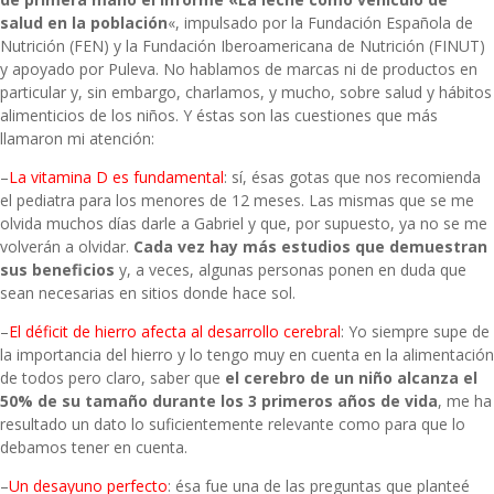
salud en la población
«, impulsado por la Fundación Española de
Nutrición (FEN) y la Fundación Iberoamericana de Nutrición (FINUT)
y apoyado por
Puleva
. No hablamos de marcas ni de productos en
particular y, sin embargo, charlamos, y mucho, sobre salud y hábitos
alimenticios de los niños. Y éstas son las cuestiones que más
llamaron mi atención:
–
La vitamina D es fundamental
: sí, ésas gotas que nos recomienda
el pediatra para los menores de 12 meses. Las mismas que se me
olvida muchos días darle a Gabriel y que, por supuesto, ya no se me
volverán a olvidar.
Cada vez hay más estudios que demuestran
sus beneficios
y, a veces, algunas personas ponen en duda que
sean necesarias en sitios donde hace sol.
–
El déficit de hierro afecta al desarrollo cerebral
: Yo siempre supe de
la importancia del hierro y lo tengo muy en cuenta en la alimentación
de todos pero claro, saber que
el cerebro de un niño alcanza el
50% de su tamaño durante los 3 primeros años de vida
, me ha
resultado un dato lo suficientemente relevante como para que lo
debamos tener en cuenta.
–
Un desayuno perfecto
: ésa fue una de las preguntas que planteé