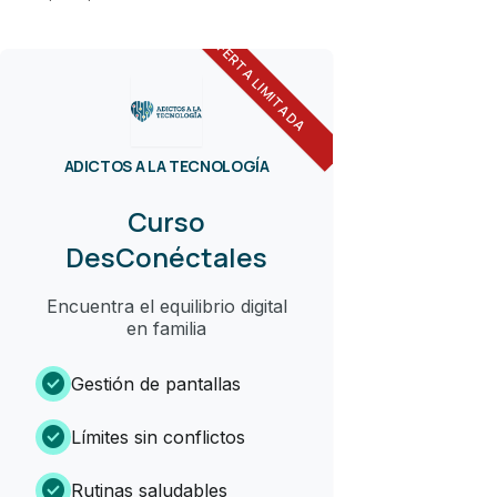
OFERTA LIMITADA
ADICTOS A LA TECNOLOGÍA
Curso
DesConéctales
Encuentra el equilibrio digital
en familia
check_circle
Gestión de pantallas
check_circle
Límites sin conflictos
check_circle
Rutinas saludables