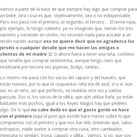
Vamos a partir de la base de que siempre hay algo que comprar para
un bebé; otra cosa es que, objetivamente, sea o no indispensable.
Pero eso pasa con el primero, el segundo, el tercero…. El tema ropa,
por ejemplo, lo tengo cubierto; ya os imagináis que, siendo los tres
varones y naciendo en otoño, no necesito nada para acicalar a un
recién nacido aunque
eso no quiere decir que no agradezca los
jerséis o cualquier detalle que me hacen las amigas o
clientas de mi madre
😉 Si ahora fuera a tener una niña, confieso
que tendría que comprar vestimenta, aunque tengo claro que
reutilizaría por tercera vez pijamas, bodys, ranitas…
Lo mismo me pasa con los sacos del capazo y del huevito, que
están nuevos, por lo que la «supuesta» niña iría de azul, sí o sí. Aún
así, es un niño, así que perfecto, se reutiliza otra vez y santas
pascuas. Eso sí, los sacos de la sillita, que aún utiliza Rafa, ya están
bastante más pochos, igual a los Reyes Magos hay que pedirles
algo. De lo que
no cabe duda es que el gasto gordo se hace
con el primero
(
aquí el post
que escribí hace meses sobre lo que
compramos con el primero y que nos fue útil).
Entiendo que, salvo
estropicio, nadie vuelve a comprar otra cuna, otro cambiador,
minicuna (o similar), trona, capazo y sillita… Vamos, si yo, que soy