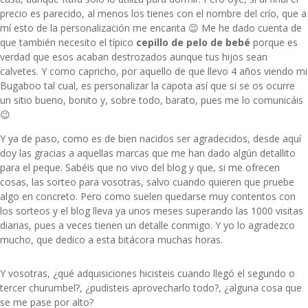
precio es parecido, al menos los tienes con el nombre del crío, que a
mí esto de la personalización me encanta 😉 Me he dado cuenta de
que también necesito el típico
cepillo de pelo de bebé
porque es
verdad que esos acaban destrozados aunque tus hijos sean
calvetes. Y como capricho, por aquello de que llevo 4 años viendo mi
Bugaboo tal cual, es personalizar la capota así que si se os ocurre
un sitio bueno, bonito y, sobre todo, barato, pues me lo comunicáis
😉
Y ya de paso, como es de bien nacidos ser agradecidos, desde aquí
doy las gracias a aquellas marcas que me han dado algún detallito
para el peque. Sabéis que no vivo del blog y que, si me ofrecen
cosas, las sorteo para vosotras, salvo cuando quieren que pruebe
algo en concreto. Pero como suelen quedarse muy contentos con
los sorteos y el blog lleva ya unos meses superando las 1000 visitas
diarias, pues a veces tienen un detalle conmigo. Y yo lo agradezco
mucho, que dedico a esta bitácora muchas horas.
Y vosotras, ¿qué adquisiciones hicisteis cuando llegó el segundo o
tercer churumbel?, ¿pudisteis aprovecharlo todo?, ¿alguna cosa que
se me pase por alto?