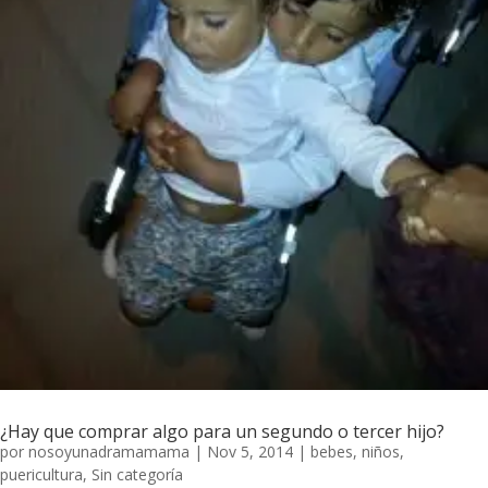
¿Hay que comprar algo para un segundo o tercer hijo?
por
nosoyunadramamama
|
Nov 5, 2014
|
bebes
,
niños
,
puericultura
,
Sin categoría