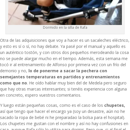
Dormido en la silla de Rafa
Otra de las adquisiciones que voy a hacer es un sacaleches eléctrico,
y esto es sí o sí, no hay debate. Ya pasé por el manual y aquello es
un auténtico tostón, y con otros dos pequeños merodeando la cosa
no se puede alargar mucho en el tiempo. Además, esta semana me
tocó ir al entrenamiento de Alfonso por primera vez con un frío del
demonio y no,
lo de ponerme a sacar la pechera con
semejantes temperaturas en partidos y entrenamientos
como que no
. He oído hablar muy bien del de Medela pero seguro
que hay otras marcas interesantes; si tenéis experiencia con alguna
en concreto, espero vuestros comentarios.
Y luego están pequeñas cosas, como es el caso de los
chupetes,
así que tengo que hacer el encargo ya
(soy un desastre, aún no he
sacado la ropa de bebé ni he preparadao la bolsa para el hospital).
Los chupetes me gustan con el nombre y así no hay confusiones en
casa, aunque Rafa sólo lo utiliza para dormir. Pero oye, si al final el