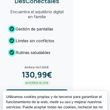
DesConéctales
Encuentra el equilibrio digital
en familia
check_circle
Gestión de pantallas
check_circle
Límites sin conflictos
check_circle
Rutinas saludables
Antes 147,00€
130,99€
AHORRA 16,01€
arrow_forward
¡LO QUIERO!
Utilizamos cookies propias y de terceros para garantizar el
funcionamiento de la web, medir su uso y mejorar nuestros
servicios. Puede aceptar todas las cookies, rechazar las no