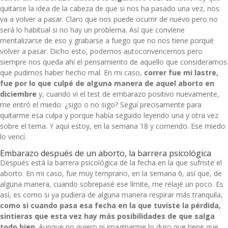
quitarse la idea de la cabeza de que si nos ha pasado una vez, nos
va a volver a pasar. Claro que nos puede ocurrir de nuevo pero no
será lo habitual si no hay un problema. Así que conviene
mentalizarse de eso y grabarse a fuego que no nos tiene porqué
volver a pasar. Dicho esto, podemos autoconvencernos pero
siempre nos queda ahí el pensamiento de aquello que consideramos
que pudimos haber hecho mal. En mi caso,
correr fue mi lastre,
fue por lo que culpé de alguna manera de aquel
aborto en
diciembre
y, cuando vi el test de embarazo positivo nuevamente,
me entró el miedo: ¿sigo o no sigo? Seguí precisamente para
quitarme esa culpa y porque había seguido leyendo una y otra vez
sobre el tema. Y aquí estoy, en la semana 18 y
corriendo
. Ese miedo
lo vencí.
Embarazo después de un aborto, la barrera psicológica
Después está la barrera psicológica de la fecha en la que sufriste el
aborto. En mi caso, fue muy temprano, en la semana 6, así que, de
alguna manera, cuando sobrepasé ese límite, me relajé un poco. Es
así, es como si ya pudiera de alguna manera respirar más tranquila,
como si cuando pasa esa fecha en la que tuviste la pérdida,
sintieras que esta vez hay más posibilidades de que salga
todo bien
. Aunque no quiero ni imaginarme lo duro que tiene que