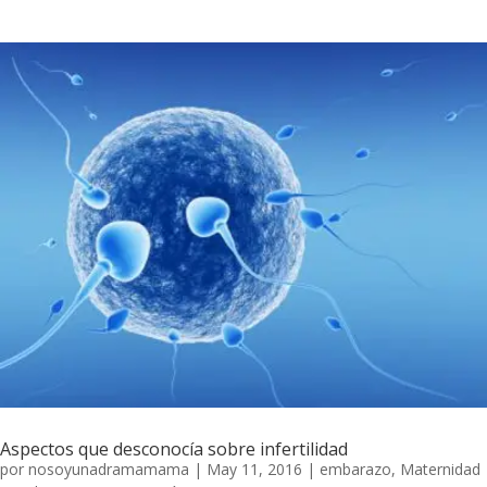
Aspectos que desconocía sobre infertilidad
por
nosoyunadramamama
|
May 11, 2016
|
embarazo
,
Maternidad