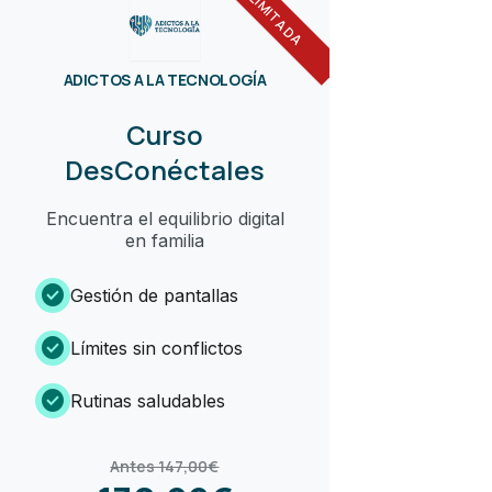
ADICTOS A LA TECNOLOGÍA
Curso
DesConéctales
Encuentra el equilibrio digital
en familia
check_circle
Gestión de pantallas
check_circle
Límites sin conflictos
check_circle
Rutinas saludables
Antes 147,00€