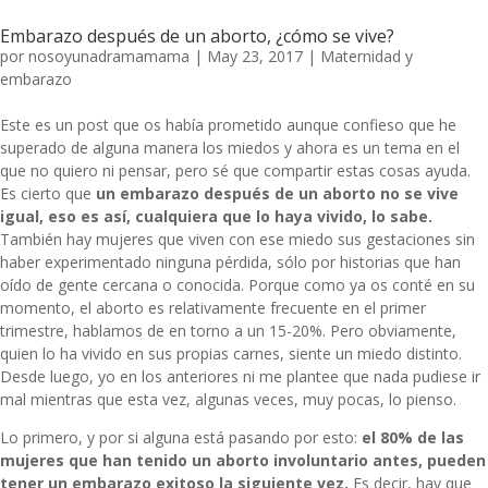
Embarazo después de un aborto, ¿cómo se vive?
por
nosoyunadramamama
|
May 23, 2017
|
Maternidad y
embarazo
Este es un post que os había prometido aunque confieso que he
superado de alguna manera los miedos y ahora es un tema en el
que no quiero ni pensar, pero sé que compartir estas cosas ayuda.
Es cierto que
un embarazo después de un aborto no se vive
igual, eso es así, cualquiera que lo haya vivido, lo sabe.
También hay mujeres que viven con ese miedo sus gestaciones sin
haber experimentado ninguna pérdida, sólo por historias que han
oído de gente cercana o conocida. Porque como ya os conté en su
momento, el aborto es relativamente frecuente en el primer
trimestre, hablamos de en torno a un 15-20%. Pero obviamente,
quien lo ha vivido en sus propias carnes, siente un miedo distinto.
Desde luego, yo en los anteriores ni me plantee que nada pudiese ir
mal mientras que esta vez, algunas veces, muy pocas, lo pienso.
Lo primero, y por si alguna está pasando por esto:
el 80% de las
mujeres que han tenido un aborto involuntario antes, pueden
tener un embarazo exitoso la siguiente vez.
Es decir, hay que