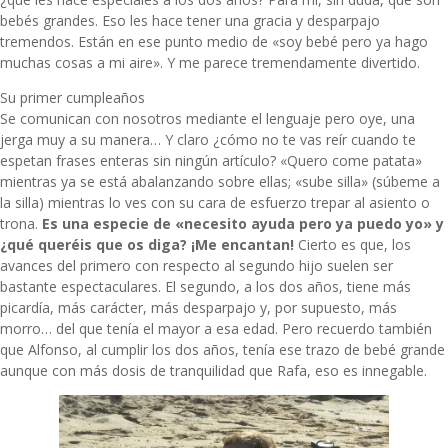
bebés grandes. Eso les hace tener una gracia y desparpajo
tremendos. Están en ese punto medio de «soy bebé pero ya hago
muchas cosas a mi aire». Y me parece tremendamente divertido.
Su primer cumpleaños
Se comunican con nosotros mediante el lenguaje pero oye, una
jerga muy a su manera… Y claro ¿cómo no te vas reír cuando te
espetan frases enteras sin ningún artículo? «Quero come patata»
mientras ya se está abalanzando sobre ellas; «sube silla» (súbeme a
la silla) mientras lo ves con su cara de esfuerzo trepar al asiento o
trona.
Es una especie de «necesito ayuda pero ya puedo yo» y
¿qué queréis que os diga? ¡Me encantan!
Cierto es que, los
avances del primero con respecto al segundo hijo suelen ser
bastante espectaculares. El segundo, a los dos años, tiene más
picardía, más carácter, más desparpajo y, por supuesto, más
morro… del que tenía el mayor a esa edad. Pero recuerdo también
que Alfonso, al cumplir los dos años, tenía ese trazo de bebé grande
aunque con más dosis de tranquilidad que Rafa, eso es innegable.