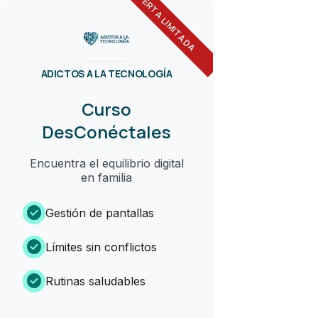
OFERTA LIMITADA
ADICTOS A LA TECNOLOGÍA
Curso
DesConéctales
Encuentra el equilibrio digital
en familia
check_circle
Gestión de pantallas
check_circle
Límites sin conflictos
check_circle
Rutinas saludables