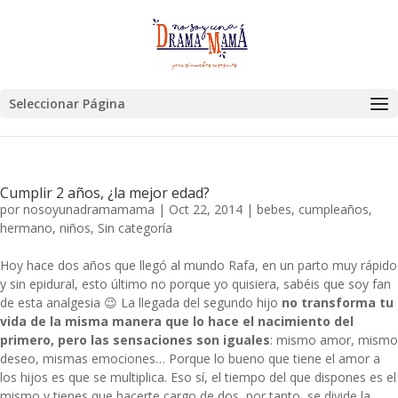
Seleccionar Página
Cumplir 2 años, ¿la mejor edad?
por
nosoyunadramamama
|
Oct 22, 2014
|
bebes
,
cumpleaños
,
hermano
,
niños
,
Sin categoría
Hoy hace dos años que llegó al mundo Rafa, en un parto muy rápido
y sin epidural, esto último no porque yo quisiera, sabéis que soy fan
de esta analgesia 😉 La llegada del segundo hijo
no transforma tu
vida de la misma manera que lo hace el nacimiento del
primero, pero las sensaciones son iguales
: mismo amor, mismo
deseo, mismas emociones… Porque lo bueno que tiene el amor a
los hijos es que se multiplica. Eso sí, el tiempo del que dispones es el
mismo y tienes que hacerte cargo de dos, por tanto, se divide la