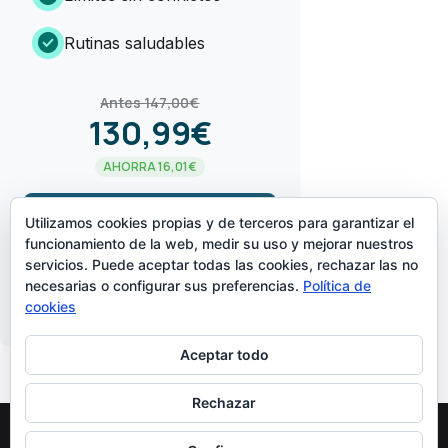
check_circle
Rutinas saludables
Antes 147,00€
130,99€
AHORRA 16,01€
arrow_forward
¡LO QUIERO!
Utilizamos cookies propias y de terceros para garantizar el
funcionamiento de la web, medir su uso y mejorar nuestros
servicios. Puede aceptar todas las cookies, rechazar las no
CREADO POR
necesarias o configurar sus preferencias.
Política de
cookies
Aceptar todo
Rechazar