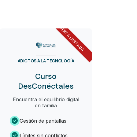
OFERTA LIMITADA
ADICTOS A LA TECNOLOGÍA
Curso
DesConéctales
Encuentra el equilibrio digital
en familia
check_circle
Gestión de pantallas
check_circle
Límites sin conflictos