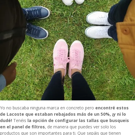
Yo no buscaba ninguna marca en concreto pero
encontré estos
de Lacoste que estaban rebajados más de un 50%, ¡y ni lo
dudé!
Tenéis
la opción de configurar las tallas que busqueis
en el panel de filtros
, de manera que puedes ver solo los
productos que son importantes para ti. Que sepáis que tienen