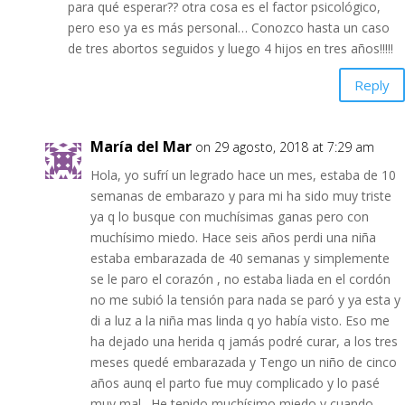
para qué esperar?? otra cosa es el factor psicológico,
pero eso ya es más personal… Conozco hasta un caso
de tres abortos seguidos y luego 4 hijos en tres años!!!!!
Reply
María del Mar
on 29 agosto, 2018 at 7:29 am
Hola, yo sufrí un legrado hace un mes, estaba de 10
semanas de embarazo y para mi ha sido muy triste
ya q lo busque con muchísimas ganas pero con
muchísimo miedo. Hace seis años perdi una niña
estaba embarazada de 40 semanas y simplemente
se le paro el corazón , no estaba liada en el cordón
no me subió la tensión para nada se paró y ya esta y
di a luz a la niña mas linda q yo había visto. Eso me
ha dejado una herida q jamás podré curar, a los tres
meses quedé embarazada y Tengo un niño de cinco
años aunq el parto fue muy complicado y lo pasé
muy mal . He tenido muchísimo miedo y cuando