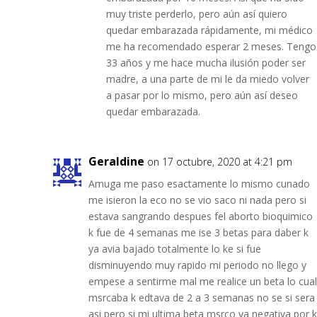
muy triste perderlo, pero aún así quiero
quedar embarazada rápidamente, mi médico
me ha recomendado esperar 2 meses. Tengo
33 años y me hace mucha ilusión poder ser
madre, a una parte de mi le da miedo volver
a pasar por lo mismo, pero aún así deseo
quedar embarazada.
Geraldine
on 17 octubre, 2020 at 4:21 pm
Amuga me paso esactamente lo mismo cunado
me isieron la eco no se vio saco ni nada pero si
estava sangrando despues fel aborto bioquimico
k fue de 4 semanas me ise 3 betas para daber k
ya avia bajado totalmente lo ke si fue
disminuyendo muy rapido mi periodo no llego y
empese a sentirme mal me realice un beta lo cual
msrcaba k edtava de 2 a 3 semanas no se si sera
asi pero si mi ultima beta msrco ya negativa por k