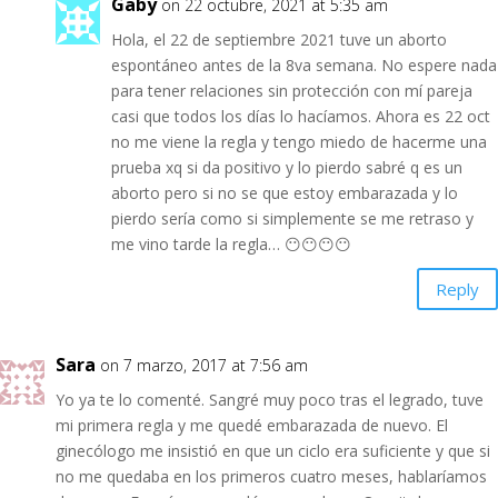
Gaby
on 22 octubre, 2021 at 5:35 am
Hola, el 22 de septiembre 2021 tuve un aborto
espontáneo antes de la 8va semana. No espere nada
para tener relaciones sin protección con mí pareja
casi que todos los días lo hacíamos. Ahora es 22 oct
no me viene la regla y tengo miedo de hacerme una
prueba xq si da positivo y lo pierdo sabré q es un
aborto pero si no se que estoy embarazada y lo
pierdo sería como si simplemente se me retraso y
me vino tarde la regla… 😶😶😶😶
Reply
Sara
on 7 marzo, 2017 at 7:56 am
Yo ya te lo comenté. Sangré muy poco tras el legrado, tuve
mi primera regla y me quedé embarazada de nuevo. El
ginecólogo me insistió en que un ciclo era suficiente y que si
no me quedaba en los primeros cuatro meses, hablaríamos