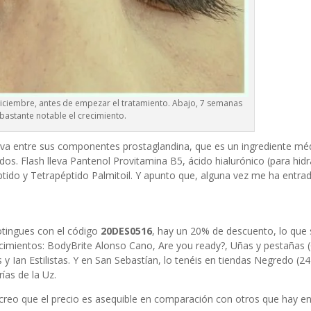
diciembre, antes de empezar el tratamiento. Abajo, 7 semanas
bastante notable el crecimiento.
eva entre sus componentes prostaglandina, que es un ingrediente mé
s. Flash lleva Pantenol Provitamina B5, ácido hialurónico (para hidr
éptido y Tetrapéptido Palmitoil. Y apunto que, alguna vez me ha entra
otingues
con el código
20DES0516
, hay un 20% de descuento, lo que s
ecimientos: BodyBrite Alonso Cano, Are you ready?, Uñas y pestañas (
 Ian Estilistas. Y en San Sebastían, lo tenéis en tiendas Negredo (24
ías de la Uz.
Y creo que el precio es asequible en comparación con otros que hay en