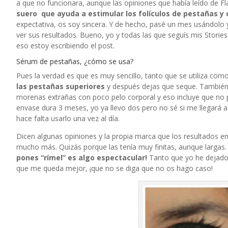
a que no funcionara, aunque las opiniones que había leído de
Fl
suero que ayuda a estimular los folículos de pestañas y 
expectativa, os soy sincera. Y de hecho, pasé un mes usándolo
ver sus resultados. Bueno, yo y todas las que seguís mis Storie
eso estoy escribiendo el post.
Sérum de pestañas, ¿cómo se usa?
Pues la verdad es que es muy sencillo, tanto que se utiliza como
las pestañas superiores
y después dejas que seque. También 
morenas extrañas con poco pelo corporal y eso incluye que no p
envase dura 3 meses, yo ya llevo dos pero no sé si me llegará
hace falta usarlo una vez al día.
Dicen algunas opiniones y la propia marca que los resultados e
mucho más. Quizás porque las tenía muy finitas, aunque largas
pones “rímel” es algo espectacular!
Tanto que yo he dejado 
que me queda mejor, ¡que no se diga que no os hago caso!