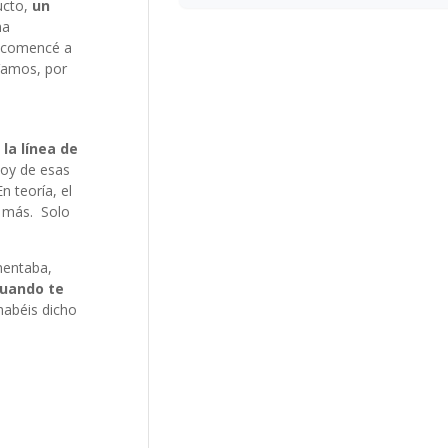
ucto,
un
na
, comencé a
 Vamos, por
 la línea de
soy de esas
 teoría, el
o más. Solo
mentaba,
cuando te
habéis dicho