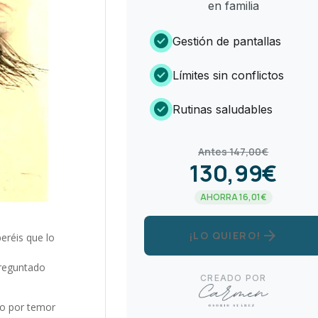
en familia
check_circle
Gestión de pantallas
check_circle
Límites sin conflictos
check_circle
Rutinas saludables
Antes 147,00€
130,99€
AHORRA 16,01€
arrow_forward
¡LO QUIERO!
eréis que lo
preguntado
CREADO POR
lo por temor