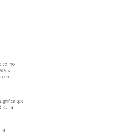
dico, no
atar),
do un
ignifica que
C.C. La
 el