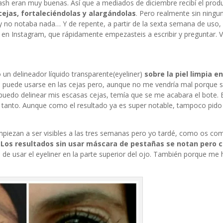
ash
eran muy buenas. Así que a mediados de diciembre recibí el prod
cejas, fortaleciéndolas y alargándolas
. Pero realmente sin ningu
 y no notaba nada… Y de repente, a partir de la sexta semana de uso
s en Instagram, que rápidamente empezasteis a escribir y preguntar.
 un delineador líquido transparente(eyeliner)
sobre la piel limpia en
puede usarse en las cejas pero, aunque no me vendría mal porque 
uedo delinear mis escasas cejas, temía que se me acabara el bote. En
 a tanto. Aunque como el resultado ya es super notable, tampoco pid
mpiezan a ser visibles a las tres semanas pero yo tardé, como os co
.
Los resultados sin usar máscara de pestañas se notan pero 
de usar el eyeliner en la parte superior del ojo. También porque me 