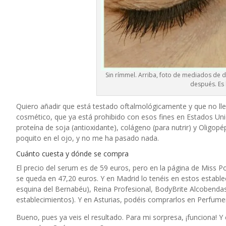
Sin rímmel. Arriba, foto de mediados de 
después. Es 
Quiero añadir que está testado oftalmológicamente y que no ll
cosmético, que ya está prohibido con esos fines en Estados Unido
proteína de soja (antioxidante), colágeno (para nutrir) y Oligop
poquito en el ojo, y no me ha pasado nada.
Cuánto cuesta y dónde se compra
El precio del serum es de 59 euros, pero en la página de
Miss P
se queda en 47,20 euros. Y en Madrid lo tenéis en estos establ
esquina del Bernabéu), Reina Profesional, BodyBrite Alcobendas y
establecimientos). Y en Asturias, podéis comprarlos en Perfumer
Bueno, pues ya veis el resultado. Para mi sorpresa, ¡funciona! 