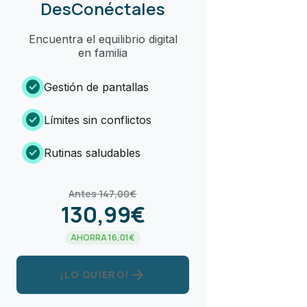
DesConéctales
Encuentra el equilibrio digital
en familia
check_circle
Gestión de pantallas
check_circle
Límites sin conflictos
check_circle
Rutinas saludables
Antes 147,00€
130,99€
AHORRA 16,01€
arrow_forward
¡LO QUIERO!