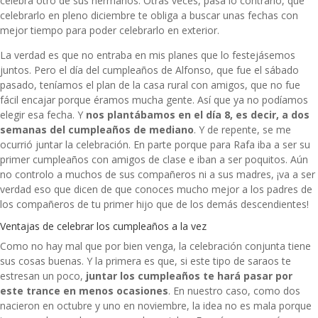
celebra otro de sus hermanos. Otras veces, pasa lo contrario, que
celebrarlo en pleno diciembre te obliga a buscar unas fechas con
mejor tiempo para poder celebrarlo en exterior.
La verdad es que no entraba en mis planes que lo festejásemos
juntos. Pero el día del cumpleaños de Alfonso, que fue el sábado
pasado, teníamos el plan de la casa rural con amigos, que no fue
fácil encajar porque éramos mucha gente. Así que ya no podíamos
elegir esa fecha. Y
nos plantábamos en el día 8, es decir, a dos
semanas del cumpleaños de mediano
. Y de repente, se me
ocurrió juntar la celebración. En parte porque para Rafa iba a ser su
primer cumpleaños con amigos de clase e iban a ser poquitos. Aún
no controlo a muchos de sus compañeros ni a sus madres, ¡va a ser
verdad eso que dicen de que conoces mucho mejor a los padres de
los compañeros de tu primer hijo que de los demás descendientes!
Ventajas de celebrar los cumpleaños a la vez
Como no hay mal que por bien venga, la celebración conjunta tiene
sus cosas buenas. Y la primera es que, si este tipo de saraos te
estresan un poco,
juntar los cumpleaños te hará pasar por
este trance en menos ocasiones
. En nuestro caso, como dos
nacieron en octubre y uno en noviembre, la idea no es mala porque