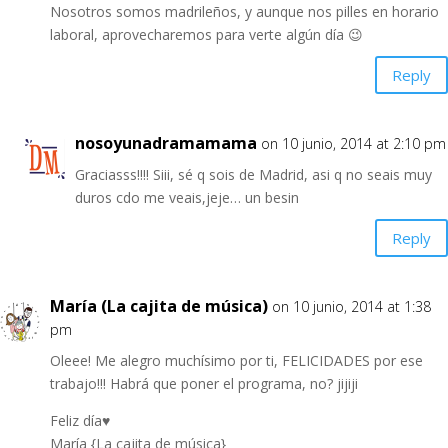
Nosotros somos madrileños, y aunque nos pilles en horario
laboral, aprovecharemos para verte algún día 😉
Reply
nosoyunadramamama
on 10 junio, 2014 at 2:10 pm
Graciasss!!!! Siii, sé q sois de Madrid, asi q no seais muy
duros cdo me veais,jeje… un besin
Reply
María (La cajita de música)
on 10 junio, 2014 at 1:38
pm
Oleee! Me alegro muchísimo por ti, FELICIDADES por ese
trabajo!!! Habrá que poner el programa, no? jijiji
Feliz día♥
María
{La cajita de música}