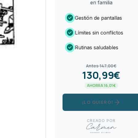
en familia
check_circle
Gestión de pantallas
check_circle
Límites sin conflictos
check_circle
Rutinas saludables
Antes 147,00€
130,99€
AHORRA 16,01€
arrow_forward
¡LO QUIERO!
CREADO POR