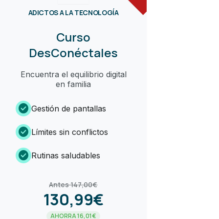
ADICTOS A LA TECNOLOGÍA
Curso
DesConéctales
Encuentra el equilibrio digital
en familia
check_circle
Gestión de pantallas
check_circle
Límites sin conflictos
check_circle
Rutinas saludables
Antes 147,00€
130,99€
AHORRA 16,01€