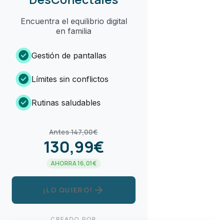
Encuentra el equilibrio digital
en familia
check_circle
Gestión de pantallas
check_circle
Límites sin conflictos
check_circle
Rutinas saludables
Antes 147,00€
130,99€
AHORRA 16,01€
arrow_forward
¡LO QUIERO!
CREADO POR