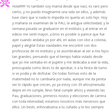
Hola!!!!!!!! Yo también soy mamá desde que nací, es raro pero
cierto, y no puedo imaginarme una vida sin ellos, y además
tuve claro que si nada lo impedía no quería un solo hijo. Hoy
y mañana se examinan de la PAU, la antigua selectividad, y la
semana pasada se graduaron en el instituto y al entrar en el
ediicio me sentí mayor, ¡cómo es posible si parece que fue
ayer cuando andaba yo por ahí, en aulas con olor a colonia,
papel y alegría! Estas navidades me encontré con dos
profesoras de mi instituto y se asombraban al ver a mis hijos
tan grandes, pensando que el tiempo había volado desde
que yo me sentaba en el pupitre y me dedicaba a vivir la vida,
preocupada como dices tú de aprobar, ir a la fiesta de turno
si se podía y de disfrutar. De todas formas esto de la
maternidad no lo cambiaría por nada, aunque me da penita
ver lo rápido que crecen, yo ya estoy con 39 años(menuda
depre en mi cumple, llevo fatal cumplir años) y viviendo las
Pau, graduaciones, primeros novios y elecciones de carrera
con toda intensidad, estamos nosotros más nerviosos que
ellos. Un besín, enhorabuena a tu cuñado y te leo siempre.