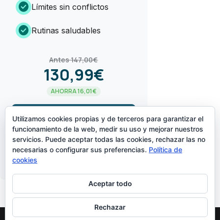
check_circle
Límites sin conflictos
check_circle
Rutinas saludables
Antes 147,00€
130,99€
AHORRA 16,01€
arrow_forward
¡LO QUIERO!
Utilizamos cookies propias y de terceros para garantizar el
funcionamiento de la web, medir su uso y mejorar nuestros
servicios. Puede aceptar todas las cookies, rechazar las no
CREADO POR
necesarias o configurar sus preferencias.
Política de
cookies
Aceptar todo
Rechazar