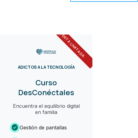
OFERTA LIMITADA
ADICTOS A LA TECNOLOGÍA
Curso
DesConéctales
Encuentra el equilibrio digital
en familia
check_circle
Gestión de pantallas