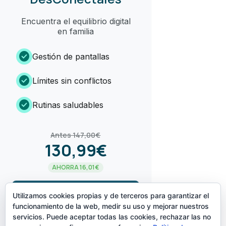
Encuentra el equilibrio digital
en familia
check_circle
Gestión de pantallas
check_circle
Límites sin conflictos
check_circle
Rutinas saludables
Antes 147,00€
130,99€
AHORRA 16,01€
arrow_forward
¡LO QUIERO!
Utilizamos cookies propias y de terceros para garantizar el
funcionamiento de la web, medir su uso y mejorar nuestros
servicios. Puede aceptar todas las cookies, rechazar las no
CREADO POR