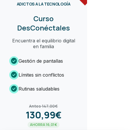
ADICTOS A LA TECNOLOGÍA
Curso
DesConéctales
Encuentra el equilibrio digital
en familia
check_circle
Gestión de pantallas
check_circle
Límites sin conflictos
check_circle
Rutinas saludables
Antes 147,00€
130,99€
AHORRA 16,01€