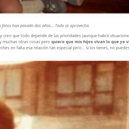
os fotos han pasado dos años… Todo se aprovecha.
y creo que todo depende de las prioridades (aunque habrá situacione
ía y muchas otras cosas pero
quiero que mis hijos vivan lo que yo v
 eches en falta esa relación tan especial pero… si los tienes, no puedes