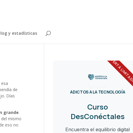
log y estadísticas
OFERTA LIMITA
r esa
pendía de
ADICTOS A LA TECNOLOGÍA
jo. Días
Curso
an grande
DesConéctales
n del mismo
 de eso no
Encuentra el equilibrio digital