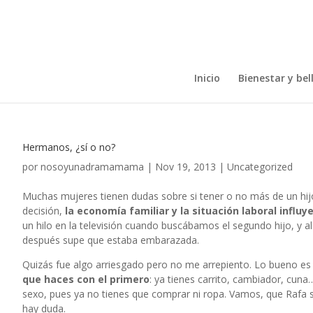
Inicio
Bienestar y bel
Hermanos, ¿sí o no?
por
nosoyunadramamama
|
Nov 19, 2013
|
Uncategorized
Muchas mujeres tienen dudas sobre si tener o no más de un hijo
decisión,
la economía familiar y la situación laboral influ
un hilo en la televisión cuando buscábamos el segundo hijo, y al
después supe que estaba embarazada.
Quizás fue algo arriesgado pero no me arrepiento. Lo bueno e
que haces con el primero
: ya tienes carrito, cambiador, cun
sexo, pues ya no tienes que comprar ni ropa. Vamos, que Rafa s
hay duda.