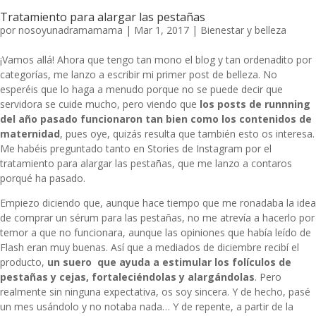
Tratamiento para alargar las pestañas
por
nosoyunadramamama
|
Mar 1, 2017
|
Bienestar y belleza
¡Vamos allá! Ahora que tengo tan mono el blog y tan ordenadito por
categorías, me lanzo a escribir mi primer post de belleza. No
esperéis que lo haga a menudo porque no se puede decir que
servidora se cuide mucho, pero viendo que
los posts de runnning
del año pasado funcionaron tan bien como los contenidos de
maternidad
, pues oye, quizás resulta que también esto os interesa.
Me habéis preguntado tanto en Stories de Instagram por el
tratamiento para alargar las pestañas, que me lanzo a contaros
porqué ha pasado.
Empiezo diciendo que, aunque hace tiempo que me ronadaba la idea
de comprar un sérum para las pestañas, no me atrevía a hacerlo por
temor a que no funcionara, aunque las opiniones que había leído de
Flash
eran muy buenas. Así que a mediados de diciembre recibí el
producto,
un suero que ayuda a estimular los folículos de
pestañas y cejas, fortaleciéndolas y alargándolas
. Pero
realmente sin ninguna expectativa, os soy sincera. Y de hecho, pasé
un mes usándolo y no notaba nada… Y de repente, a partir de la