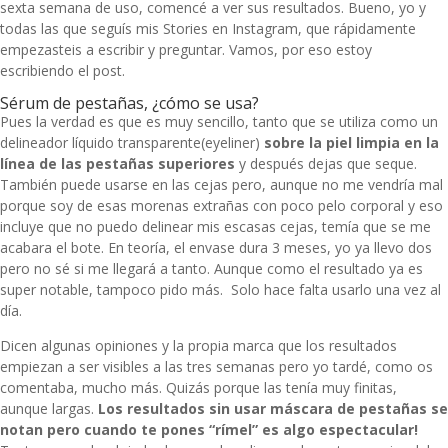
sexta semana de uso, comencé a ver sus resultados. Bueno, yo y
todas las que seguís mis Stories en Instagram, que rápidamente
empezasteis a escribir y preguntar. Vamos, por eso estoy
escribiendo el post.
Sérum de pestañas, ¿cómo se usa?
Pues la verdad es que es muy sencillo, tanto que se utiliza como un
delineador líquido transparente(eyeliner)
sobre la piel limpia en la
línea de las pestañas superiores
y después dejas que seque.
También puede usarse en las cejas pero, aunque no me vendría mal
porque soy de esas morenas extrañas con poco pelo corporal y eso
incluye que no puedo delinear mis escasas cejas, temía que se me
acabara el bote. En teoría, el envase dura 3 meses, yo ya llevo dos
pero no sé si me llegará a tanto. Aunque como el resultado ya es
super notable, tampoco pido más. Solo hace falta usarlo una vez al
día.
Dicen algunas opiniones y la propia marca que los resultados
empiezan a ser visibles a las tres semanas pero yo tardé, como os
comentaba, mucho más. Quizás porque las tenía muy finitas,
aunque largas.
Los resultados sin usar máscara de pestañas se
notan pero cuando te pones “rímel” es algo espectacular!