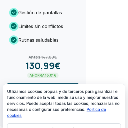
check_circle
Gestión de pantallas
check_circle
Límites sin conflictos
check_circle
Rutinas saludables
Antes 147,00€
130,99€
AHORRA 16,01€
arrow_forward
¡LO QUIERO!
Utilizamos cookies propias y de terceros para garantizar el
funcionamiento de la web, medir su uso y mejorar nuestros
servicios. Puede aceptar todas las cookies, rechazar las no
CREADO POR
necesarias o configurar sus preferencias.
Política de
cookies