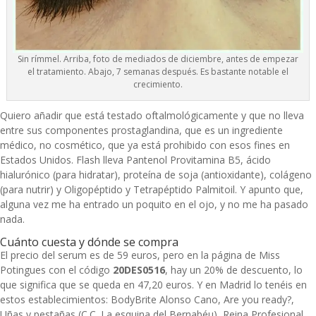
Sin rímmel. Arriba, foto de mediados de diciembre, antes de empezar
el tratamiento. Abajo, 7 semanas después. Es bastante notable el
crecimiento.
Quiero añadir que está testado oftalmológicamente y que no lleva
entre sus componentes prostaglandina, que es un ingrediente
médico, no cosmético, que ya está prohibido con esos fines en
Estados Unidos. Flash lleva Pantenol Provitamina B5, ácido
hialurónico (para hidratar), proteína de soja (antioxidante), colágeno
(para nutrir) y Oligopéptido y Tetrapéptido Palmitoil. Y apunto que,
alguna vez me ha entrado un poquito en el ojo, y no me ha pasado
nada.
Cuánto cuesta y dónde se compra
El precio del serum es de 59 euros, pero en la página de
Miss
Potingues
con el código
20DES0516
, hay un 20% de descuento, lo
que significa que se queda en 47,20 euros. Y en Madrid lo tenéis en
estos establecimientos: BodyBrite Alonso Cano, Are you ready?,
Uñas y pestañas (C.C. La esquina del Bernabéu), Reina Profesional,