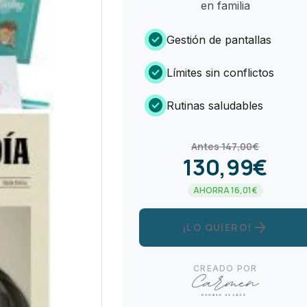
en familia
check_circle
Gestión de pantallas
check_circle
Límites sin conflictos
check_circle
Rutinas saludables
Antes 147,00€
130,99€
AHORRA 16,01€
arrow_forward
¡LO QUIERO!
CREADO POR