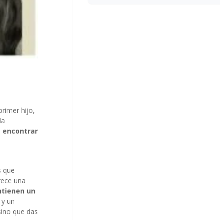
primer hijo,
da
e encontrar
s que
rece una
ntienen un
 y un
 sino que das