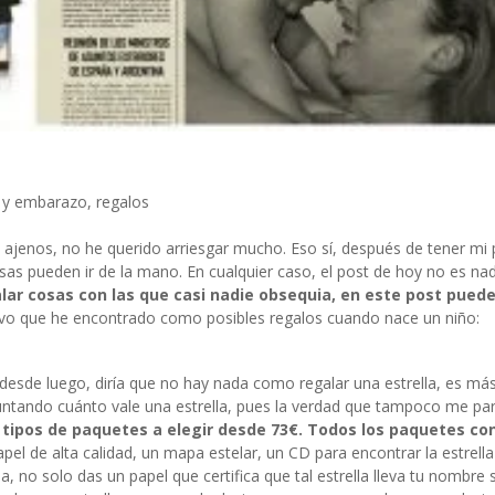
 y embarazo
,
regalos
s ajenos, no he querido arriesgar mucho. Eso sí, después de tener mi 
as pueden ir de la mano. En cualquier caso, el post de hoy no es na
galar cosas con las que casi nadie obsequia, en este post pued
tivo que he encontrado como posibles regalos cuando nace un niño:
desde luego, diría que no hay nada como regalar una estrella, es má
eguntando cuánto vale una estrella, pues la verdad que tampoco me pa
os tipos de paquetes a elegir desde 73€. Todos los paquetes co
pel de alta calidad, un mapa estelar, un CD para encontrar la estrella
la, no solo das un papel que certifica que tal estrella lleva tu nombre