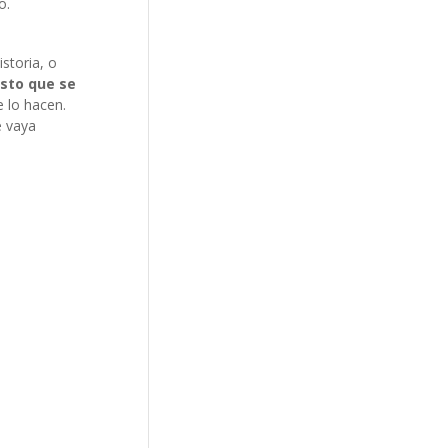
o.
storia, o
isto que se
 lo hacen.
e vaya