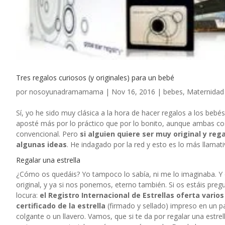
Tres regalos curiosos (y originales) para un bebé
por
nosoyunadramamama
|
Nov 16, 2016
|
bebes
,
Maternidad
Sí, yo he sido muy clásica a la hora de hacer regalos a los bebé
aposté más por lo práctico que por lo bonito, aunque ambas cos
convencional. Pero
si alguien quiere ser muy original y re
algunas ideas
. He indagado por la red y esto es lo más llama
Regalar una estrella
¿Cómo os quedáis? Yo tampoco lo sabía, ni me lo imaginaba. Y 
original, y ya si nos ponemos, eterno también. Si os estáis pr
locura:
el Registro Internacional de Estrellas oferta vari
certificado de la estrella
(firmado y sellado) impreso en un pa
colgante o un llavero. Vamos, que si te da por regalar una estrel