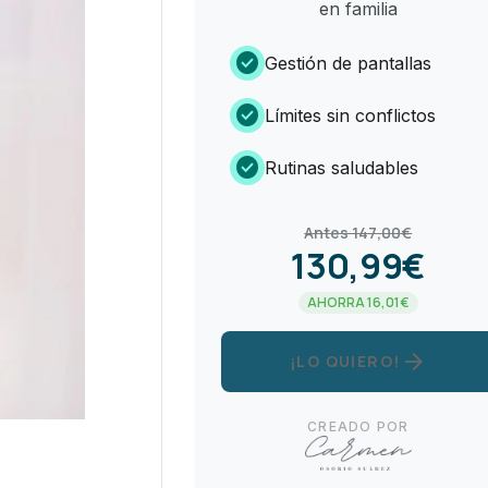
en familia
check_circle
Gestión de pantallas
check_circle
Límites sin conflictos
check_circle
Rutinas saludables
Antes 147,00€
130,99€
AHORRA 16,01€
arrow_forward
¡LO QUIERO!
CREADO POR