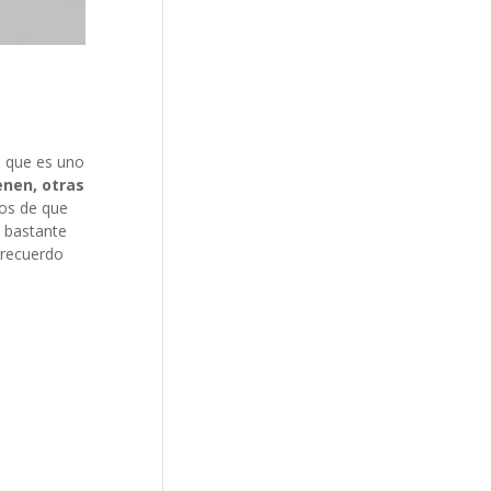
s que es uno
enen, otras
dos de que
 bastante
 recuerdo