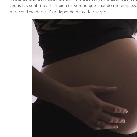
todas las sentimos. También es verdad que cuando me empiezan 
parecen llevaderas. Eso depende de cada cuerpo.