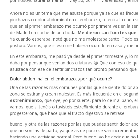
por
nosoyunadramamama
|
May 30, 2017
|
Maternidad y emb
Ahora no es un tema que me asuste porque ya sé que es frecuent
pinchazos o dolor abdominal en el embarazo, te entra la duda si
que en el primer embarazo me ocurrió por primera vez en la se
de Madrid en coche de una boda.
Me dieron tan fuertes que
Ya cuando esperaba, noté que no me molestaba tanto. Todo est
postura. Vamos, que si eso me hubiera ocurrido en casa y me hu
En este embarazo, me pasó ya desde el primer trimestre y, lo
daba por pensar que venían dos criaturas 😉 Que con eso de qu
asustada con ese de sentir pinchazos tan pronto pensando que 
Dolor abdominal en el embarazo, ¿por qué ocurre?
Una de las razones más comunes por las que se siente dolor a
zona se estiran y crean malestar. Es más frecuente en el segund
estreñimiento
, que oye, yo por suerte, para lo de ir al baño
vamos, que si tenéis o tuvisteis estreñimiento durante el embar
progesterona, que hace que el tracto digestivo se retrase.
bueno, y otra de las razones por las que puedes sentir dolor 
que no son las de parto, ya que as de parto se van incrementan
haciendo una actividad normal. Pero bueno, yo he decir que no 