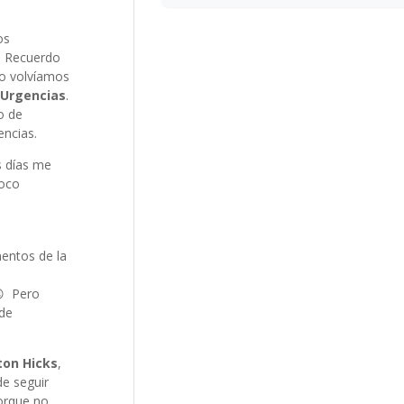
os
o. Recuerdo
yo volvíamos
 Urgencias
.
o de
encias.
s días me
poco
mentos de la
😉 Pero
 de
ton Hicks
,
de seguir
porque no