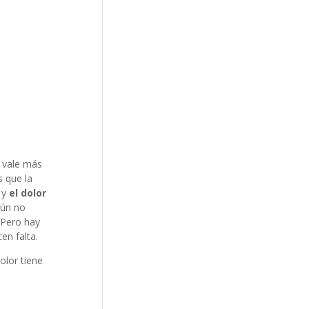
, vale más
s que la
 y
el dolor
aún no
 Pero hay
en falta.
olor tiene