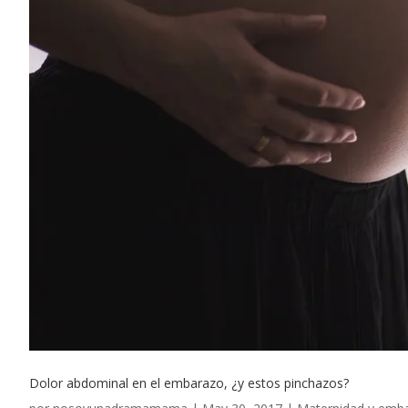
Dolor abdominal en el embarazo, ¿y estos pinchazos?