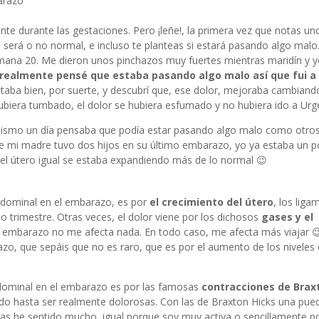
arazo
e durante las gestaciones. Pero ¡leñe!, la primera vez que notas un
 será o no normal, e incluso te planteas si estará pasando algo mal
mana 20. Me dieron unos pinchazos muy fuertes mientras maridín y 
 realmente pensé que estaba pasando algo malo así que fui a
aba bien, por suerte, y descubrí que, ese dolor, mejoraba cambiand
biera tumbado, el dolor se hubiera esfumado y no hubiera ido a Urg
 mismo un día pensaba que podía estar pasando algo malo como otro
e mi madre tuvo dos hijos en su último embarazo, yo ya estaba un 
el útero igual se estaba expandiendo más de lo normal 😉
bdominal en el embarazo, es por
el crecimiento del útero
, los liga
o trimestre. Otras veces, el dolor viene por los dichosos
gases y el
, el embarazo no me afecta nada. En todo caso, me afecta más viajar 
azo, que sepáis que no es raro, que es por el aumento de los niveles
abdominal en el embarazo es por las famosas
contracciones de Brax
do hasta ser realmente dolorosas. Con las de Braxton Hicks una pue
las he sentido mucho, igual porque soy muy activa o sencillamente 