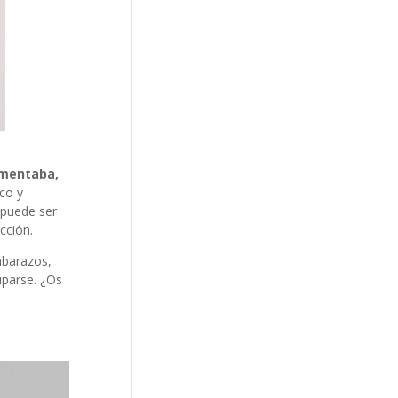
omentaba,
co y
 puede ser
cción.
mbarazos,
uparse. ¿Os