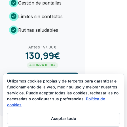
check_circle
Gestión de pantallas
check_circle
Límites sin conflictos
check_circle
Rutinas saludables
Antes 147,00€
130,99€
AHORRA 16,01€
arrow_forward
¡LO QUIERO!
Utilizamos cookies propias y de terceros para garantizar el
funcionamiento de la web, medir su uso y mejorar nuestros
servicios. Puede aceptar todas las cookies, rechazar las no
CREADO POR
necesarias o configurar sus preferencias.
Política de
cookies
Aceptar todo