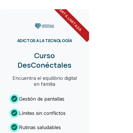
OFERTA LIMITADA
ADICTOS A LA TECNOLOGÍA
Curso
DesConéctales
Encuentra el equilibrio digital
en familia
check_circle
Gestión de pantallas
check_circle
Límites sin conflictos
check_circle
Rutinas saludables