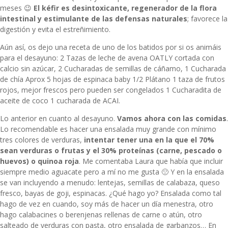
meses 😉
El kéfir es desintoxicante, regenerador de la flora
intestinal y estimulante de las defensas naturales
; favorece la
digestión y evita el estreñimiento.
Aún así, os dejo una receta de uno de los batidos por si os animáis
para el desayuno: 2 Tazas de leche de avena OATLY cortada con
calcio sin azúcar, 2 Cucharadas de semillas de cáñamo, 1 Cucharada
de chía Aprox 5 hojas de espinaca baby 1/2 Plátano 1 taza de frutos
rojos, mejor frescos pero pueden ser congelados 1 Cucharadita de
aceite de coco 1 cucharada de ACAI.
Lo anterior en cuanto al desayuno.
Vamos ahora con las comidas
.
Lo recomendable es hacer una ensalada muy grande con mínimo
tres colores de verduras,
intentar tener una en la que el 70%
sean verduras o frutas y el 30% proteínas (carne, pescado o
huevos) o quinoa roja
. Me comentaba Laura que había que incluir
siempre medio aguacate pero a mí no me gusta 🙁 Y en la ensalada
se van incluyendo a menudo: lentejas, semillas de calabaza, queso
fresco, bayas de goji, espinacas. ¿Qué hago yo? Ensalada como tal
hago de vez en cuando, soy más de hacer un día menestra, otro
hago calabacines o berenjenas rellenas de carne o atún, otro
salteado de verduras con pasta, otro ensalada de garbanzos… En