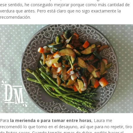
ese sentido, he conseguido mejorar porque como más cantidad de
verdura que antes. Pero está claro que no sigo exactamente la
recomendación.
Para
la merienda o para tomar entre horas
, Laura me
recomendó lo que tomo en el desayuno, así que para no repetir, tiro
de frutos secos. Cuando tengáis ganas de dulce, podéis hacer el