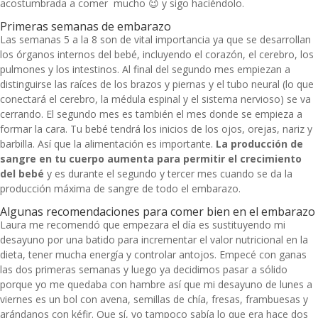
acostumbrada a comer mucho 😉 y sigo haciéndolo.
Primeras semanas de embarazo
Las semanas 5 a la 8 son de vital importancia ya que se desarrollan
los órganos internos del bebé, incluyendo el corazón, el cerebro, los
pulmones y los intestinos. Al final del segundo mes empiezan a
distinguirse las raíces de los brazos y piernas y el tubo neural (lo que
conectará el cerebro, la médula espinal y el sistema nervioso) se va
cerrando. El segundo mes es también el mes donde se empieza a
formar la cara. Tu bebé tendrá los inicios de los ojos, orejas, nariz y
barbilla. Así que la alimentación es importante.
La producción de
sangre en tu cuerpo aumenta para permitir el crecimiento
del bebé
y es durante el segundo y tercer mes cuando se da la
producción máxima de sangre de todo el embarazo.
Algunas recomendaciones para comer bien en el embarazo
Laura me recomendó que empezara el día es sustituyendo mi
desayuno por una batido para incrementar el valor nutricional en la
dieta, tener mucha energía y controlar antojos. Empecé con ganas
las dos primeras semanas y luego ya decidimos pasar a sólido
porque yo me quedaba con hambre así que mi desayuno de lunes a
viernes es un bol con avena, semillas de chía, fresas, frambuesas y
arándanos con kéfir. Que sí, yo tampoco sabía lo que era hace dos