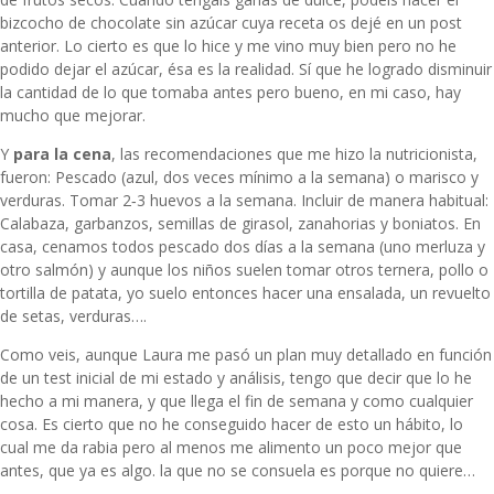
bizcocho de chocolate sin azúcar
cuya receta os dejé en un post
anterior. Lo cierto es que lo hice y me vino muy bien pero no he
podido dejar el azúcar, ésa es la realidad. Sí que he logrado disminuir
la cantidad de lo que tomaba antes pero bueno, en mi caso, hay
mucho que mejorar.
Y
para la cena
, las recomendaciones que me hizo la nutricionista,
fueron: Pescado (azul, dos veces mínimo a la semana) o marisco y
verduras. Tomar 2‐3 huevos a la semana. Incluir de manera habitual:
Calabaza, garbanzos, semillas de girasol, zanahorias y boniatos. En
casa, cenamos todos pescado dos días a la semana (uno merluza y
otro salmón) y aunque los niños suelen tomar otros ternera, pollo o
tortilla de patata, yo suelo entonces hacer una ensalada, un revuelto
de setas, verduras….
Como veis, aunque Laura me pasó un plan muy detallado en función
de un test inicial de mi estado y análisis, tengo que decir que lo he
hecho a mi manera, y que llega el fin de semana y como cualquier
cosa. Es cierto que no he conseguido hacer de esto un hábito, lo
cual me da rabia pero al menos me alimento un poco mejor que
antes, que ya es algo. la que no se consuela es porque no quiere…