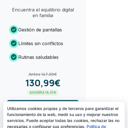
Encuentra el equilibrio digital
en familia
check_circle
Gestión de pantallas
check_circle
Límites sin conflictos
check_circle
Rutinas saludables
Antes 147,00€
130,99€
AHORRA 16,01€
arrow_forward
¡LO QUIERO!
Utilizamos cookies propias y de terceros para garantizar el
funcionamiento de la web, medir su uso y mejorar nuestros
servicios. Puede aceptar todas las cookies, rechazar las no
CREADO POR
necesarias o configurar sus preferencias.
Política de