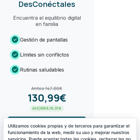
DesConéctales
Encuentra el equilibrio digital
en familia
check_circle
Gestión de pantallas
check_circle
Límites sin conflictos
check_circle
Rutinas saludables
Antes 147,00€
130,99€
AHORRA 16,01€
arrow_forward
¡LO QUIERO!
Utilizamos cookies propias y de terceros para garantizar el
funcionamiento de la web, medir su uso y mejorar nuestros
servicios. Puede aceptar todas las cookies, rechazar las no