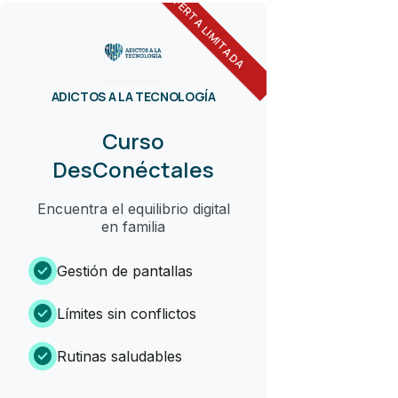
OFERTA LIMITADA
ADICTOS A LA TECNOLOGÍA
Curso
DesConéctales
Encuentra el equilibrio digital
en familia
check_circle
Gestión de pantallas
check_circle
Límites sin conflictos
check_circle
Rutinas saludables