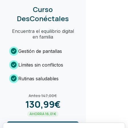
Curso
DesConéctales
Encuentra el equilibrio digital
en familia
check_circle
Gestión de pantallas
check_circle
Límites sin conflictos
check_circle
Rutinas saludables
Antes 147,00€
130,99€
AHORRA 16,01€