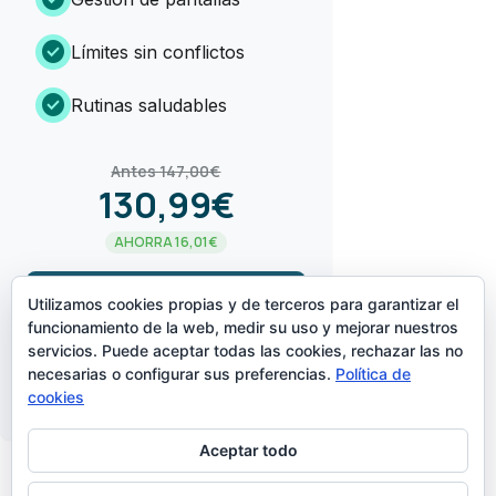
check_circle
Límites sin conflictos
check_circle
Rutinas saludables
Antes 147,00€
130,99€
AHORRA 16,01€
arrow_forward
¡LO QUIERO!
Utilizamos cookies propias y de terceros para garantizar el
funcionamiento de la web, medir su uso y mejorar nuestros
servicios. Puede aceptar todas las cookies, rechazar las no
CREADO POR
necesarias o configurar sus preferencias.
Política de
cookies
Aceptar todo