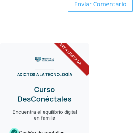
OFERTA LIMITADA
ADICTOS A LA TECNOLOGÍA
Curso
DesConéctales
Encuentra el equilibrio digital
en familia
check_circle
Gestión de pantallas