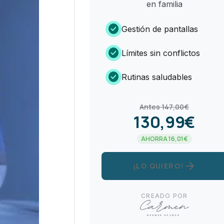
en familia
check_circle
Gestión de pantallas
check_circle
Límites sin conflictos
check_circle
Rutinas saludables
Antes 147,00€
130,99€
AHORRA 16,01€
arrow_forward
¡LO QUIERO!
CREADO POR