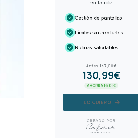
en familia
check_circle
Gestión de pantallas
check_circle
Límites sin conflictos
check_circle
Rutinas saludables
Antes 147,00€
130,99€
AHORRA 16,01€
arrow_forward
¡LO QUIERO!
CREADO POR