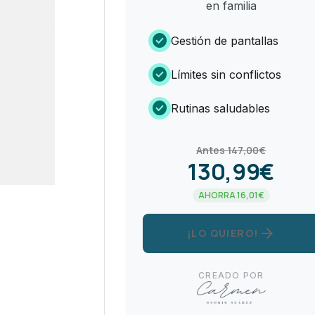
en familia
check_circle
Gestión de pantallas
check_circle
Límites sin conflictos
check_circle
Rutinas saludables
Antes 147,00€
130,99€
AHORRA 16,01€
arrow_forward
¡LO QUIERO!
CREADO POR