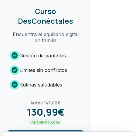
Curso
DesConéctales
Encuentra el equilibrio digital
en familia
check_circle
Gestión de pantallas
check_circle
Límites sin conflictos
check_circle
Rutinas saludables
Antes 147,00€
130,99€
AHORRA 16,01€