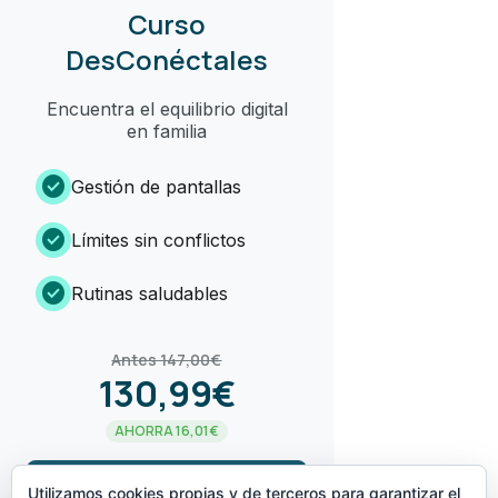
Curso
DesConéctales
Encuentra el equilibrio digital
en familia
check_circle
Gestión de pantallas
check_circle
Límites sin conflictos
check_circle
Rutinas saludables
Antes 147,00€
130,99€
AHORRA 16,01€
arrow_forward
¡LO QUIERO!
Utilizamos cookies propias y de terceros para garantizar el