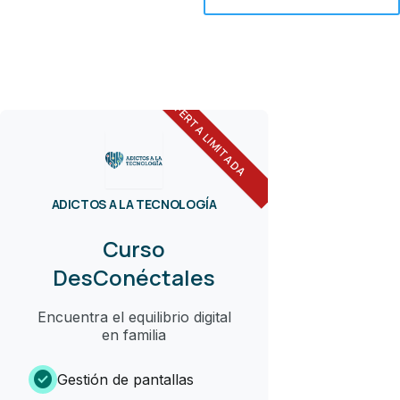
OFERTA LIMITADA
ADICTOS A LA TECNOLOGÍA
Curso
DesConéctales
Encuentra el equilibrio digital
en familia
check_circle
Gestión de pantallas