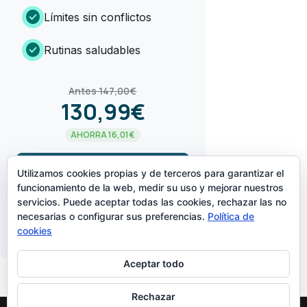
check_circle
Límites sin conflictos
check_circle
Rutinas saludables
Antes 147,00€
130,99€
AHORRA 16,01€
arrow_forward
¡LO QUIERO!
Utilizamos cookies propias y de terceros para garantizar el
funcionamiento de la web, medir su uso y mejorar nuestros
servicios. Puede aceptar todas las cookies, rechazar las no
CREADO POR
necesarias o configurar sus preferencias.
Política de
cookies
Aceptar todo
Rechazar